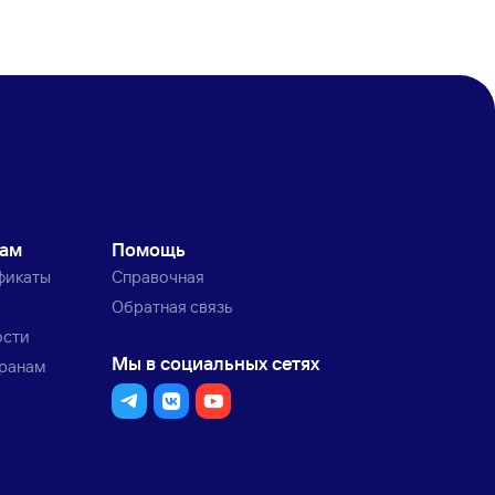
кам
Помощь
фикаты
Справочная
Обратная связь
ости
Мы в социальных сетях
транам