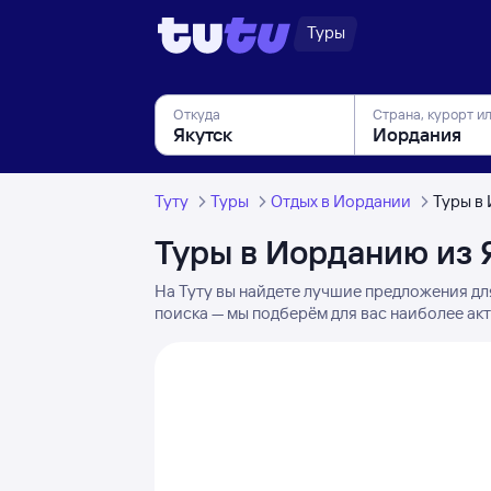
Туры
Откуда
Страна, курорт и
Туту
Туры
Отдых в Иордании
Туры в
Туры в Иорданию из 
На Туту вы найдете лучшие предложения дл
поиска — мы подберём для вас наиболее акт