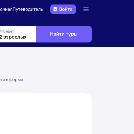
очная
Путеводитель
Войти
Кто едет
Найти туры
дки в форме