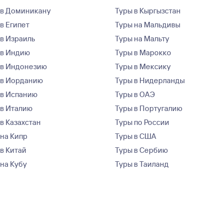
 в Доминикану
Туры в Кыргызстан
в Египет
Туры на Мальдивы
 в Израиль
Туры на Мальту
 в Индию
Туры в Марокко
 в Индонезию
Туры в Мексику
 в Иорданию
Туры в Нидерланды
 в Испанию
Туры в ОАЭ
 в Италию
Туры в Португалию
в Казахстан
Туры по России
 на Кипр
Туры в США
 в Китай
Туры в Сербию
 на Кубу
Туры в Таиланд