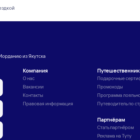
оездкой
 Иорданию из Якутска
Компания
Путешественни
О нас
Подарочные серти
Вакансии
Промокоды
Контакты
Программа лояльн
Правовая информация
Путеводитель по с
Партнёрам
Стать партнёром
Реклама на Туту