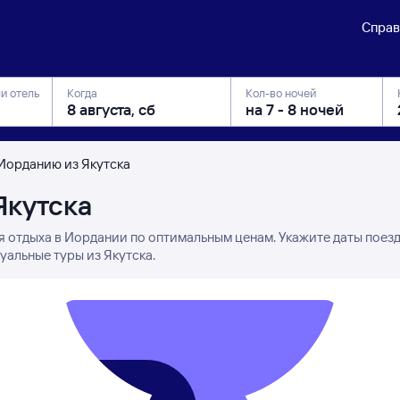
Справ
ли отель
Когда
Кол-во ночей
 Иорданию из Якутска
Якутска
я отдыха в Иордании по оптимальным ценам. Укажите даты поез
уальные туры из Якутска.