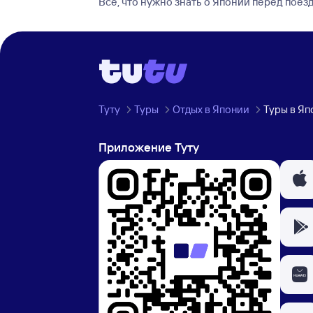
Все, что нужно знать о Японии перед поез
Туту
Туры
Отдых в Японии
Туры в Яп
Приложение Туту