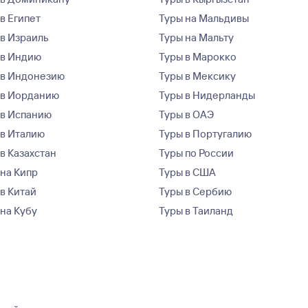
в Египет
Туры на Мальдивы
 в Израиль
Туры на Мальту
 в Индию
Туры в Марокко
 в Индонезию
Туры в Мексику
 в Иорданию
Туры в Нидерланды
 в Испанию
Туры в ОАЭ
 в Италию
Туры в Португалию
в Казахстан
Туры по России
 на Кипр
Туры в США
 в Китай
Туры в Сербию
 на Кубу
Туры в Таиланд