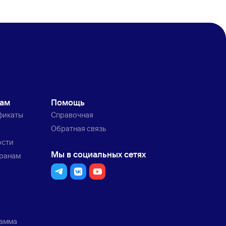
кам
Помощь
фикаты
Справочная
Обратная связь
ости
Мы в социальных сетях
транам
рамма