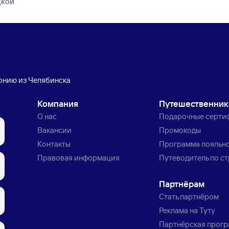
дкой
онию из Челябинска
Компания
Путешественни
О нас
Подарочные серти
Вакансии
Промокоды
Контакты
Программа лояльн
Правовая информация
Путеводитель по с
Партнёрам
Стать партнёром
Реклама на Туту
Партнёрская прог