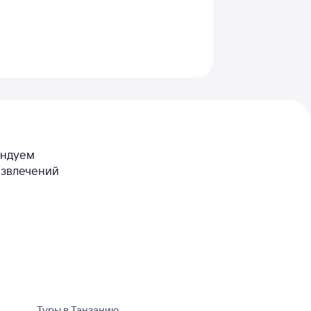
мендуем
азвлечений
Туры в Танзанию