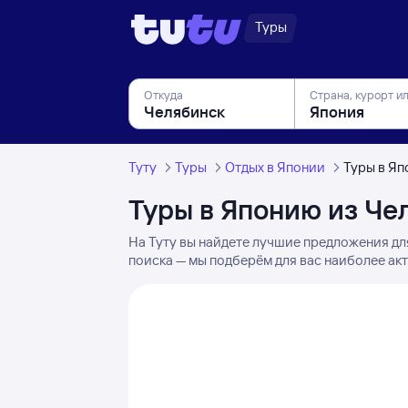
Туры
Откуда
Страна, курорт и
Туту
Туры
Отдых в Японии
Туры в Яп
Туры в Японию из Че
На Туту вы найдете лучшие предложения дл
поиска — мы подберём для вас наиболее ак