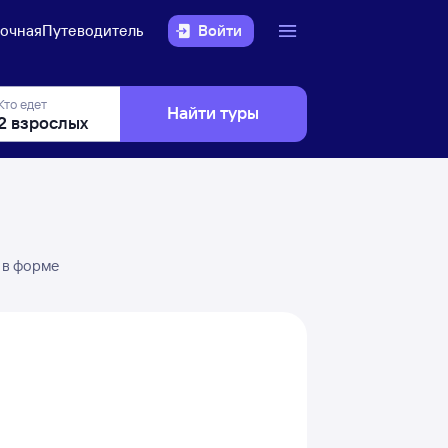
очная
Путеводитель
Войти
Кто едет
Найти туры
 в форме