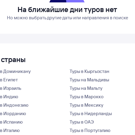
На ближайшие дни туров нет
Но можно выбрать другие даты или направления в поиске
 страны
 в Доминикану
Туры в Кыргызстан
в Египет
Туры на Мальдивы
 в Израиль
Туры на Мальту
 в Индию
Туры в Марокко
 в Индонезию
Туры в Мексику
 в Иорданию
Туры в Нидерланды
 в Испанию
Туры в ОАЭ
 в Италию
Туры в Португалию