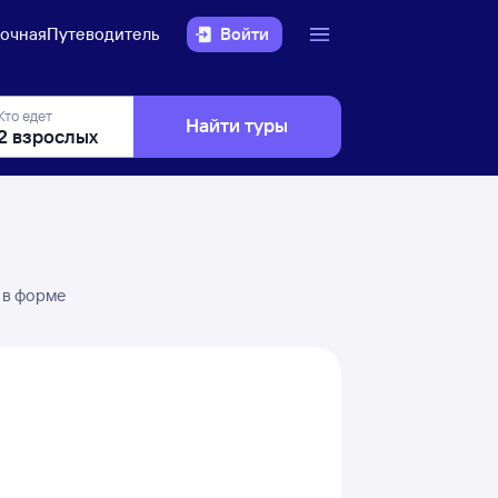
очная
Путеводитель
Войти
Кто едет
Найти туры
 в форме