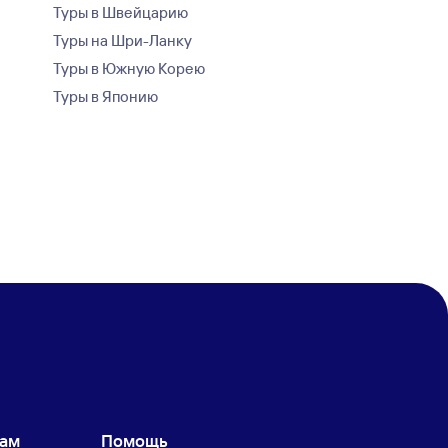
Туры в Швейцарию
Туры на Шри-Ланку
Туры в Южную Корею
Туры в Японию
кам
Помощь