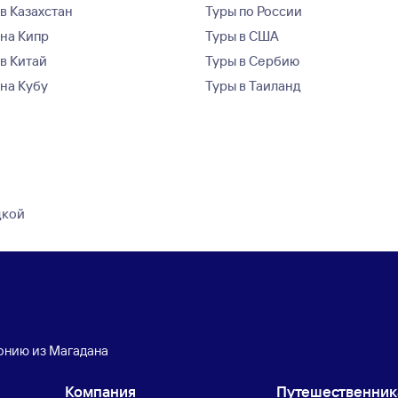
в Казахстан
Туры по России
 на Кипр
Туры в США
 в Китай
Туры в Сербию
 на Кубу
Туры в Таиланд
дкой
онию из Магадана
Компания
Путешественни