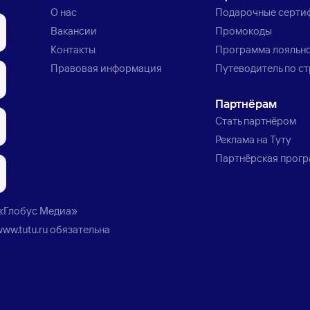
О нас
Подарочные серти
Вакансии
Промокоды
Контакты
Программа лояльн
Правовая информация
Путеводитель по с
Партнёрам
Стать партнёром
Реклама на Туту
Партнёрская прог
«Глобус Медиа»
www.tutu.ru
обязательна