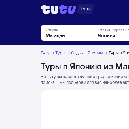
Туры
Откуда
Страна, курорт и
Туту
Туры
Отдых в Японии
Туры в Яп
Туры в Японию из Ма
На Туту вы найдете лучшие предложения дл
поиска — мы подберём для вас наиболее акт