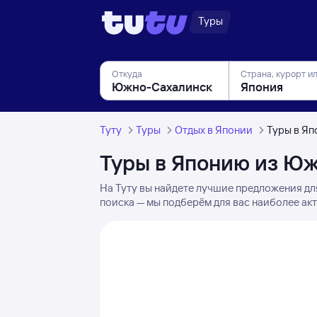
Туры
Откуда
Страна, курорт и
Туту
Туры
Отдых в Японии
Туры в Я
Туры в Японию из Ю
На Туту вы найдете лучшие предложения дл
поиска — мы подберём для вас наиболее ак