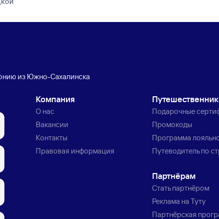
дкой
понию из Южно-Сахалинска
Компания
Путешественни
О нас
Подарочные серти
Вакансии
Промокоды
Контакты
Программа лояльн
Правовая информация
Путеводитель по с
Партнёрам
Стать партнёром
Реклама на Туту
Партнёрская прог