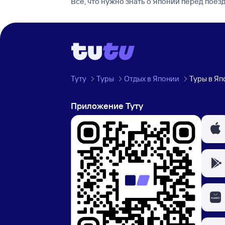
Все, что нужно знать о Японии перед поез
Туту
Туры
Отдых в Японии
Туры в Я
Приложение Туту