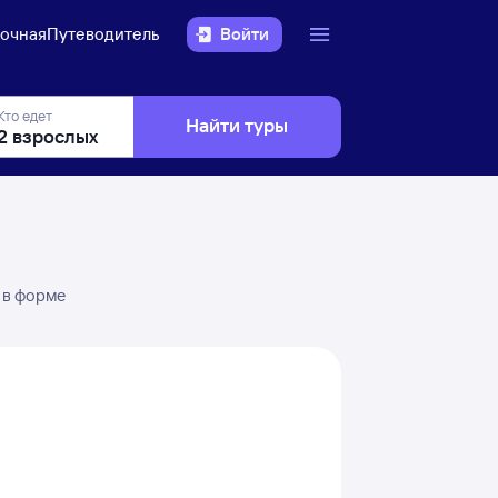
очная
Путеводитель
Войти
Кто едет
Найти туры
 в форме