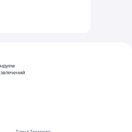
мендуем
азвлечений
Туры в Танзанию