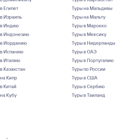
в Египет
Туры на Мальдивы
 в Израиль
Туры на Мальту
 в Индию
Туры в Марокко
 в Индонезию
Туры в Мексику
 в Иорданию
Туры в Нидерланды
 в Испанию
Туры в ОАЭ
 в Италию
Туры в Португалию
в Казахстан
Туры по России
 на Кипр
Туры в США
 в Китай
Туры в Сербию
 на Кубу
Туры в Таиланд