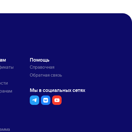
кам
Помощь
фикаты
Справочная
Обратная связь
ости
Мы в социальных сетях
транам
рамма