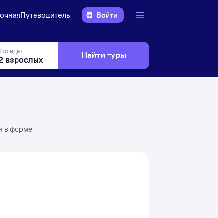
очная
Путеводитель
Войти
Кто едет
Найти туры
и в форме