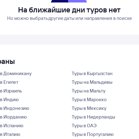
На ближайшие дни туров нет
Но можно выбрать другие даты или направления в поиске
раны
 в Доминикану
Туры в Кыргызстан
в Египет
Туры на Мальдивы
 в Израиль
Туры на Мальту
 в Индию
Туры в Марокко
 в Индонезию
Туры в Мексику
 в Иорданию
Туры в Нидерланды
 в Испанию
Туры в ОАЭ
 в Италию
Туры в Португалию