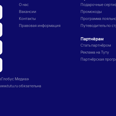
О нас
Подарочные серти
Вакансии
Промокоды
Контакты
Программа лояльн
Правовая информация
Путеводитель по с
Партнёрам
Стать партнёром
Реклама на Туту
Партнёрская прог
«Глобус Медиа»
www.tutu.ru
обязательна