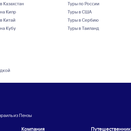
в Казахстан
Туры по России
 на Кипр
Туры в США
 в Китай
Туры в Сербию
 на Кубу
Туры в Таиланд
здкой
зраиль из Пензы
Компания
Путешественни