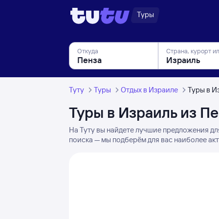
Туры
Откуда
Страна, курорт и
Туту
Туры
Отдых в Израиле
Туры в И
Туры в Израиль из П
На Туту вы найдете лучшие предложения дл
поиска — мы подберём для вас наиболее акт