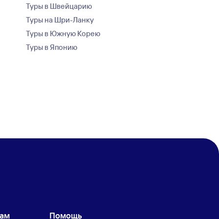
Туры в Швейцарию
Туры на Шри-Ланку
Туры в Южную Корею
Туры в Японию
кам
Помощь