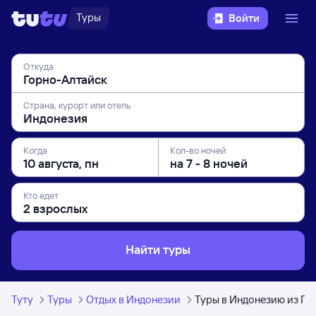
Туры
Войти
Откуда
Страна, курорт или отель
Когда
Кол-во ночей
Кто едет
Найти туры
Туту
Туры
Отдых в Индонезии
Туры в Индонезию из Го