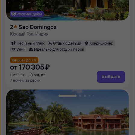
Рекомендуем
2
Sao Domingos
Южный Гоа, Индия
Песчаный пляж
Отдых с детьми
Кондиционер
Wi-Fi
Идеально для отдыха парой
Кешбэк до 7%
от
170 ⁠305 ⁠₽
11 авг, вт — 18 авг, вт
Выбрать
7 ночей, за двоих