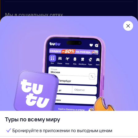
Мы в социальных сетях
Приложение Туту
О нас
Вакансии
Контакты
Правовая информация
Туры по всему миру
Используется программный комплекс
ООО «Глобус Медиа»
Бронируйте в приложении по выгодным ценам
При использовании материалов ссылка на
www.tutu.ru
обязательна