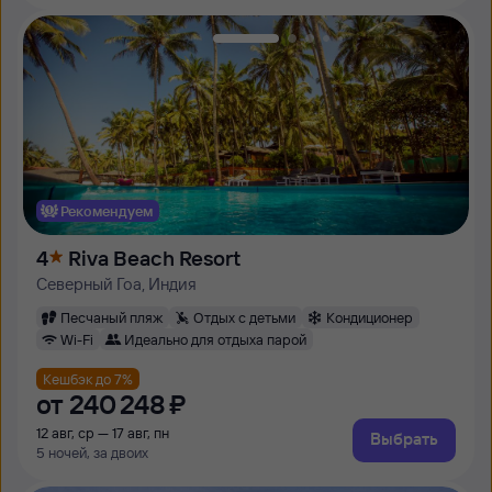
Рекомендуем
4
Riva Beach Resort
Северный Гоа, Индия
Песчаный пляж
Отдых с детьми
Кондиционер
Wi-Fi
Идеально для отдыха парой
Кешбэк до 7%
от
240 ⁠248 ⁠₽
12 авг, ср — 17 авг, пн
Выбрать
5 ночей, за двоих