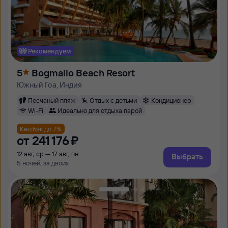
Рекомендуем
5
Bogmallo Beach Resort
Южный Гоа, Индия
Песчаный пляж
Отдых с детьми
Кондиционер
Wi-Fi
Идеально для отдыха парой
Кешбэк до 7%
от
241 ⁠176 ⁠₽
12 авг, ср — 17 авг, пн
Выбрать
5 ночей, за двоих