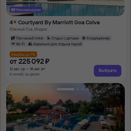
Рекомендуем
4
Courtyard By Marriott Goa Colva
Южный Гоа, Индия
Песчаный пляж
Отдых с детьми
Кондиционер
Wi-Fi
Идеально для отдыха парой
Кешбэк до 7%
от
225 ⁠092 ⁠₽
12 авг, ср — 18 авг, вт
Выбрать
6 ночей, за двоих