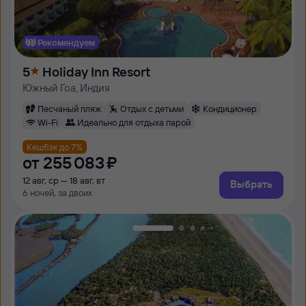
Рекомендуем
5
Holiday Inn Resort
Южный Гоа, Индия
Песчаный пляж
Отдых с детьми
Кондиционер
Wi-Fi
Идеально для отдыха парой
Кешбэк до 7%
от
255 ⁠083 ⁠₽
12 авг, ср — 18 авг, вт
Выбрать
6 ночей, за двоих