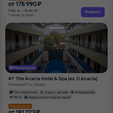
от
178 ⁠990 ⁠₽
11 авг, вт — 18 авг, вт
Выбрать
7 ночей, за двоих
Рекомендуем
4
The Acacia Hotel & Spa (ex. U Acacia)
Северный Гоа, Индия
Песчаный пляж
Отдых с детьми
Кондиционер
Wi-Fi
Идеально для отдыха парой
Кешбэк до 7%
от
181 ⁠223 ⁠₽