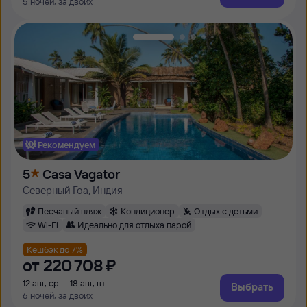
5 ночей, за двоих
Рекомендуем
5
Casa Vagator
Северный Гоа, Индия
Песчаный пляж
Кондиционер
Отдых с детьми
Wi-Fi
Идеально для отдыха парой
Кешбэк до 7%
от
220 ⁠708 ⁠₽
12 авг, ср — 18 авг, вт
Выбрать
6 ночей, за двоих