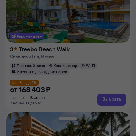
Рекомендуем
3
Treebo Beach Walk
Северный Гоа, Индия
Песчаный пляж
Кондиционер
Wi-Fi
Идеально для отдыха парой
Кешбэк до 7%
от
168 ⁠403 ⁠₽
11 авг, вт — 18 авг, вт
Выбрать
7 ночей, за двоих