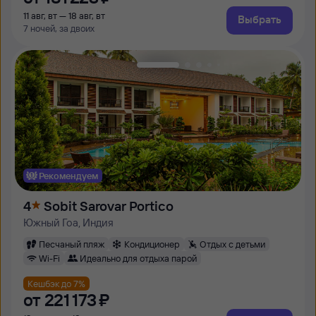
11 авг, вт — 18 авг, вт
Выбрать
7 ночей, за двоих
Рекомендуем
4
Sobit Sarovar Portico
Южный Гоа, Индия
Песчаный пляж
Кондиционер
Отдых с детьми
Wi-Fi
Идеально для отдыха парой
Кешбэк до 7%
от
221 ⁠173 ⁠₽