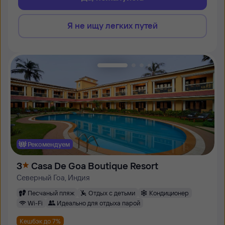
Я не ищу легких путей
Рекомендуем
3
Casa De Goa Boutique Resort
Северный Гоа, Индия
Песчаный пляж
Отдых с детьми
Кондиционер
Wi-Fi
Идеально для отдыха парой
Кешбэк до 7%