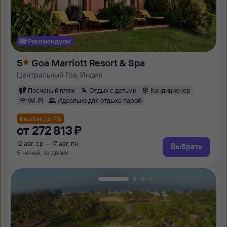
Рекомендуем
5
Goa Marriott Resort & Spa
Центральный Гоа, Индия
Песчаный пляж
Отдых с детьми
Кондиционер
Wi-Fi
Идеально для отдыха парой
Кешбэк до 7%
от
272 ⁠813 ⁠₽
12 авг, ср — 17 авг, пн
Выбрать
5 ночей, за двоих