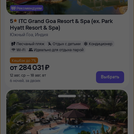
Рекомендуем
5
ITC Grand Goa Resort & Spa (ex. Park
Hyatt Resort & Spa)
Южный Гоа, Индия
Песчаный пляж
Отдых с детьми
Кондиционер
Wi-Fi
Идеально для отдыха парой
Кешбэк до 7%
от
284 ⁠031 ⁠₽
12 авг, ср — 18 авг, вт
Выбрать
6 ночей, за двоих