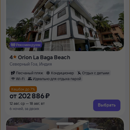
Рекомендуем
4
Orion La Baga Beach
Северный Гоа, Индия
Песчаный пляж
Кондиционер
Отдых с детьми
Wi-Fi
Идеально для отдыха парой
Кешбэк до 7%
от
202 ⁠886 ⁠₽
12 авг, ср — 18 авг, вт
Выбрать
6 ночей, за двоих