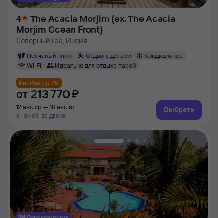
4
The Acacia Morjim (ex. The Acacia
Morjim Ocean Front)
Северный Гоа, Индия
Песчаный пляж
Отдых с детьми
Кондиционер
Wi-Fi
Идеально для отдыха парой
Кешбэк до 7%
от
213 ⁠770 ⁠₽
12 авг, ср — 18 авг, вт
Выбрать
6 ночей, за двоих
Рекомендуем