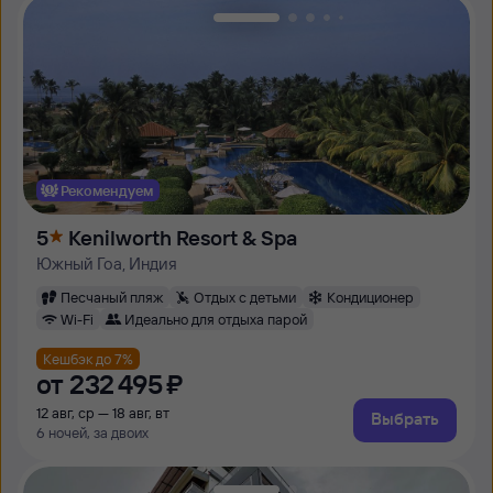
Рекомендуем
5
Kenilworth Resort & Spa
Южный Гоа, Индия
Песчаный пляж
Отдых с детьми
Кондиционер
Wi-Fi
Идеально для отдыха парой
Кешбэк до 7%
от
232 ⁠495 ⁠₽
12 авг, ср — 18 авг, вт
Выбрать
6 ночей, за двоих