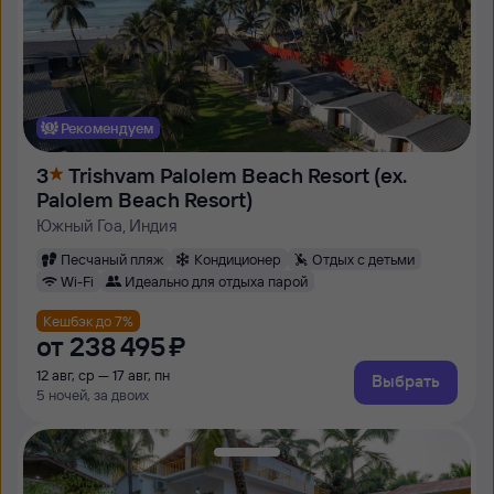
Рекомендуем
3
Trishvam Palolem Beach Resort (ex.
Palolem Beach Resort)
Южный Гоа, Индия
Песчаный пляж
Кондиционер
Отдых с детьми
Wi-Fi
Идеально для отдыха парой
Кешбэк до 7%
от
238 ⁠495 ⁠₽
12 авг, ср — 17 авг, пн
Выбрать
5 ночей, за двоих