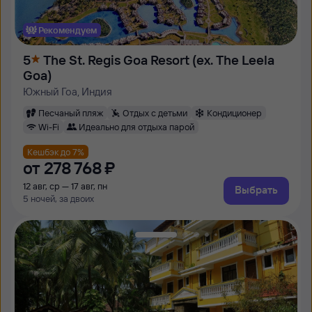
Рекомендуем
5
The St. Regis Goa Resort (ex. The Leela
Goa)
Южный Гоа, Индия
Песчаный пляж
Отдых с детьми
Кондиционер
Wi-Fi
Идеально для отдыха парой
Кешбэк до 7%
от
278 ⁠768 ⁠₽
12 авг, ср — 17 авг, пн
Выбрать
5 ночей, за двоих