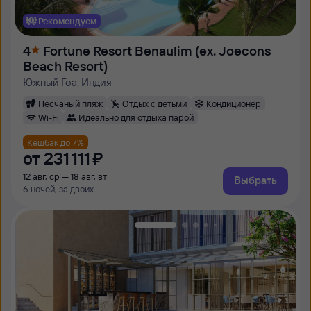
Рекомендуем
4
Fortune Resort Benaulim (ex. Joecons
Beach Resort)
Южный Гоа, Индия
Песчаный пляж
Отдых с детьми
Кондиционер
Wi-Fi
Идеально для отдыха парой
Кешбэк до 7%
от
231 ⁠111 ⁠₽
12 авг, ср — 18 авг, вт
Выбрать
6 ночей, за двоих