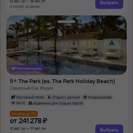
12 авг, ср — 18 авг, вт
Выбрать
6 ночей, за двоих
Рекомендуем
5
The Park (ex. The Park Holiday Beach)
Северный Гоа, Индия
Песчаный пляж
Отдых с детьми
Кондиционер
Wi-Fi
Идеально для отдыха парой
Кешбэк до 7%
от
241 ⁠278 ⁠₽
12 авг, ср — 17 авг, пн
Выбрать