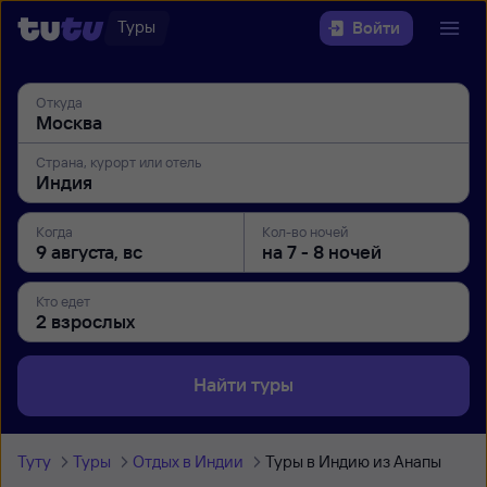
Туры
Войти
Откуда
Страна, курорт или отель
Когда
Кол-во ночей
Кто едет
Найти туры
Туту
Туры
Отдых в Индии
Туры в Индию из Анапы