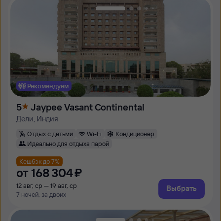
Рекомендуем
5
Jaypee Vasant Continental
Дели, Индия
Отдых с детьми
Wi-Fi
Кондиционер
Идеально для отдыха парой
Кешбэк до 7%
от
168 ⁠304 ⁠₽
12 авг, ср — 19 авг, ср
Выбрать
7 ночей, за двоих