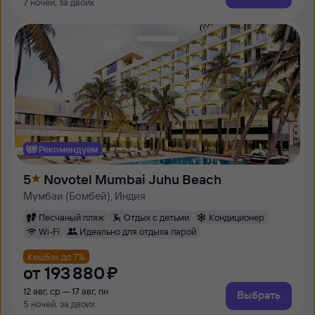
7 ночей, за двоих
Рекомендуем
5
Novotel Mumbai Juhu Beach
Мумбаи (Бомбей), Индия
Песчаный пляж
Отдых с детьми
Кондиционер
Wi-Fi
Идеально для отдыха парой
Кешбэк до 7%
от
193 ⁠880 ⁠₽
12 авг, ср — 17 авг, пн
Выбрать
5 ночей, за двоих