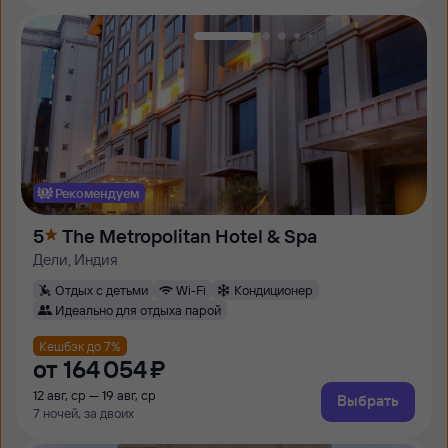
Рекомендуем
5
The Metropolitan Hotel & Spa
Дели, Индия
Отдых с детьми
Wi-Fi
Кондиционер
Идеально для отдыха парой
Кешбэк до 7%
от
164 ⁠054 ⁠₽
12 авг, ср — 19 авг, ср
Выбрать
7 ночей, за двоих