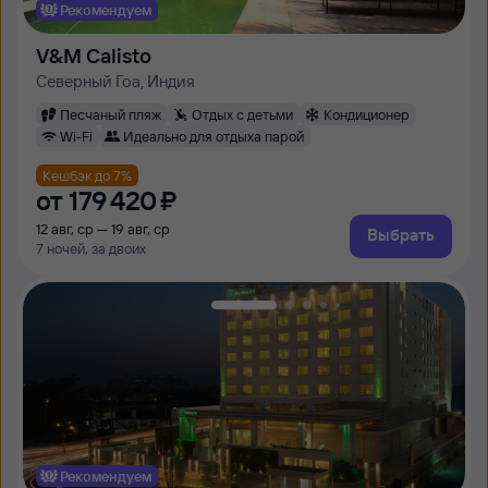
Рекомендуем
V&M Calisto
Северный Гоа, Индия
Песчаный пляж
Отдых с детьми
Кондиционер
Wi-Fi
Идеально для отдыха парой
Кешбэк до 7%
от
179 ⁠420 ⁠₽
12 авг, ср — 19 авг, ср
Выбрать
7 ночей, за двоих
Рекомендуем