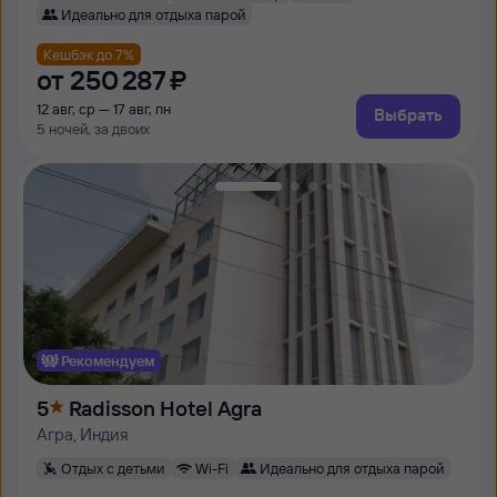
Идеально для отдыха парой
Кешбэк до 7%
от
250 ⁠287 ⁠₽
12 авг, ср — 17 авг, пн
Выбрать
5 ночей, за двоих
Рекомендуем
5
Radisson Hotel Agra
Агра, Индия
Отдых с детьми
Wi-Fi
Идеально для отдыха парой