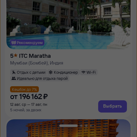
Рекомендуем
5
ITC Maratha
Мумбаи (Бомбей), Индия
Отдых с детьми
Кондиционер
Wi-Fi
Идеально для отдыха парой
Кешбэк до 7%
от
196 ⁠162 ⁠₽
12 авг, ср — 17 авг, пн
Выбрать
5 ночей, за двоих