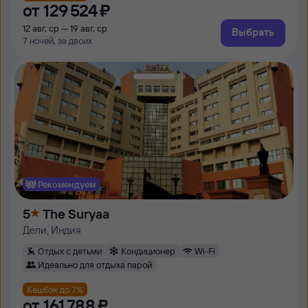
от
129 ⁠524 ⁠₽
12 авг, ср — 19 авг, ср
Выбрать
7 ночей, за двоих
Рекомендуем
5
The Suryaa
Дели, Индия
Отдых с детьми
Кондиционер
Wi-Fi
Идеально для отдыха парой
Кешбэк до 7%
от
161 ⁠788 ⁠₽