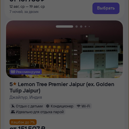
12 авг, ср — 19 авг, ср
Выбрать
7 ночей, за двоих
Рекомендуем
5
Lemon Tree Premier Jaipur (ex. Golden
Tulip Jaipur)
Джайпур, Индия
Отдых с детьми
Кондиционер
Wi-Fi
Идеально для отдыха парой
Кешбэк до 7%
от
151 ⁠507 ⁠₽