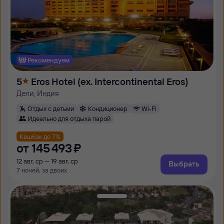
Рекомендуем
5
Eros Hotel (ex. Intercontinental Eros)
Дели, Индия
Отдых с детьми
Кондиционер
Wi-Fi
Идеально для отдыха парой
Кешбэк до 7%
от
145 ⁠493 ⁠₽
12 авг, ср — 19 авг, ср
Выбрать
7 ночей, за двоих