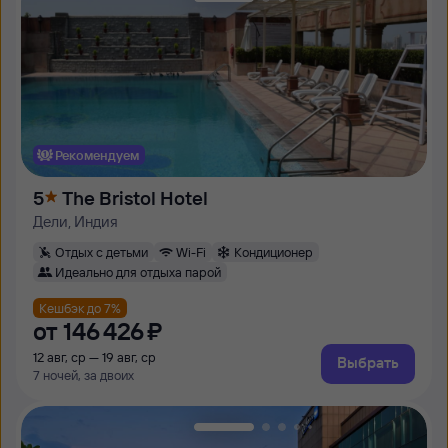
Рекомендуем
5
The Bristol Hotel
Дели, Индия
Отдых с детьми
Wi-Fi
Кондиционер
Идеально для отдыха парой
Кешбэк до 7%
от
146 ⁠426 ⁠₽
12 авг, ср — 19 авг, ср
Выбрать
7 ночей, за двоих