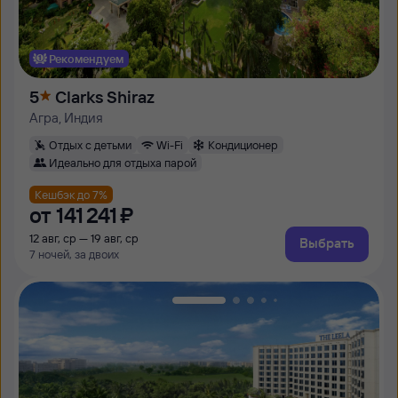
Рекомендуем
5
Clarks Shiraz
Агра, Индия
Отдых с детьми
Wi-Fi
Кондиционер
Идеально для отдыха парой
Кешбэк до 7%
от
141 ⁠241 ⁠₽
12 авг, ср — 19 авг, ср
Выбрать
7 ночей, за двоих