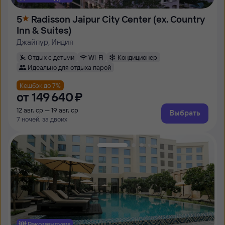
5
Radisson Jaipur City Center (ех. Country
Inn & Suites)
Джайпур, Индия
Отдых с детьми
Wi-Fi
Кондиционер
Идеально для отдыха парой
Кешбэк до 7%
от
149 ⁠640 ⁠₽
12 авг, ср — 19 авг, ср
Выбрать
7 ночей, за двоих
Рекомендуем