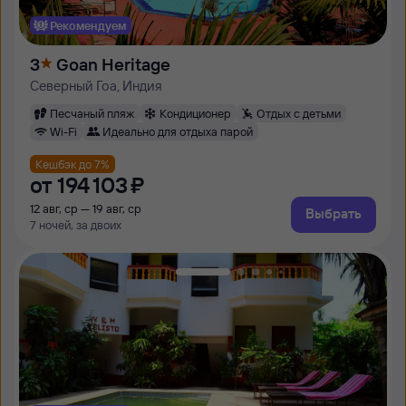
Рекомендуем
3
Goan Heritage
Северный Гоа, Индия
Песчаный пляж
Кондиционер
Отдых с детьми
Wi-Fi
Идеально для отдыха парой
Кешбэк до 7%
от
194 ⁠103 ⁠₽
12 авг, ср — 19 авг, ср
Выбрать
7 ночей, за двоих