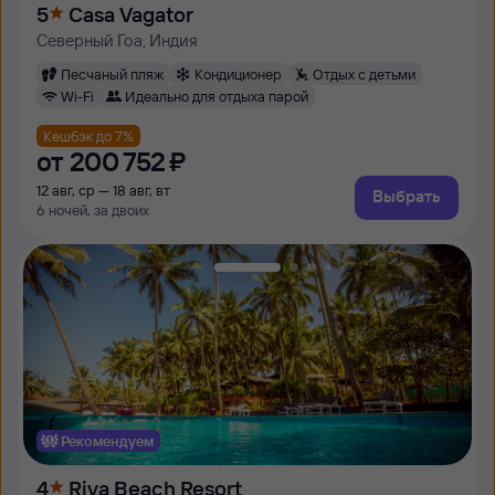
5
Casa Vagator
Северный Гоа, Индия
Песчаный пляж
Кондиционер
Отдых с детьми
Wi-Fi
Идеально для отдыха парой
Кешбэк до 7%
от
200 ⁠752 ⁠₽
12 авг, ср — 18 авг, вт
Выбрать
6 ночей, за двоих
Рекомендуем
4
Riva Beach Resort