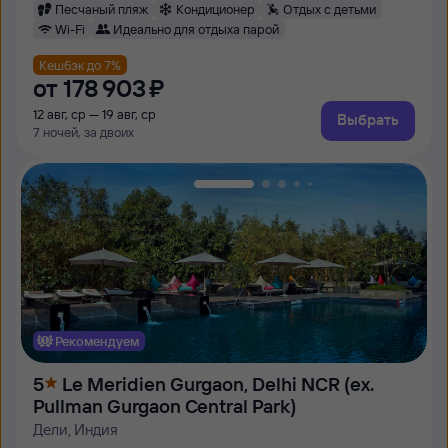
Песчаный пляж
Кондиционер
Отдых с детьми
Wi-Fi
Идеально для отдыха парой
Кешбэк до 7%
от
178 ⁠903 ⁠₽
12 авг, ср — 19 авг, ср
Выбрать
7 ночей, за двоих
Рекомендуем
5
Le Meridien Gurgaon, Delhi NCR (ex.
Pullman Gurgaon Central Park)
Дели, Индия