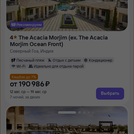
Рекомендуем
4
The Acacia Morjim (ex. The Acacia
Morjim Ocean Front)
Северный Гоа, Индия
Песчаный пляж
Отдых с детьми
Кондиционер
Wi-Fi
Идеально для отдыха парой
Кешбэк до 7%
от
190 ⁠986 ⁠₽
12 авг, ср — 19 авг, ср
Выбрать
7 ночей, за двоих