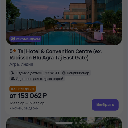
Рекомендуем
5
Taj Hotel & Convention Centre (ex.
Radisson Blu Agra Taj East Gate)
Агра, Индия
Отдых с детьми
Wi-Fi
Кондиционер
Идеально для отдыха парой
Кешбэк до 7%
от
153 ⁠062 ⁠₽
12 авг, ср — 19 авг, ср
Выбрать
7 ночей, за двоих