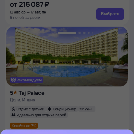
от
215 ⁠087 ⁠₽
12 авг, ср — 17 авг, пн
Выбрать
5 ночей, за двоих
Рекомендуем
5
Taj Palace
Дели, Индия
Отдых с детьми
Кондиционер
Wi-Fi
Идеально для отдыха парой
Кешбэк до 7%
от
201 ⁠049 ⁠₽