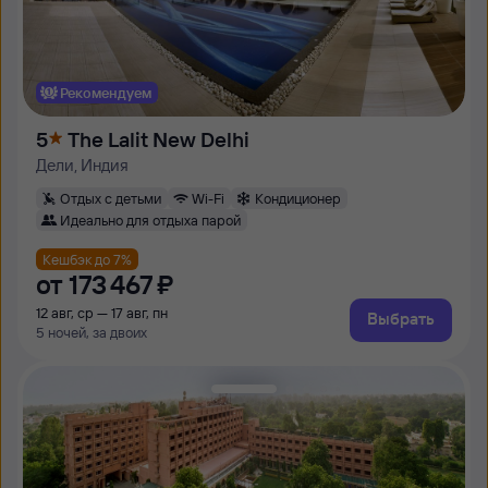
Рекомендуем
5
The Lalit New Delhi
Дели, Индия
Отдых с детьми
Wi-Fi
Кондиционер
Идеально для отдыха парой
Кешбэк до 7%
от
173 ⁠467 ⁠₽
12 авг, ср — 17 авг, пн
Выбрать
5 ночей, за двоих