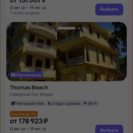
12 авг, ср — 19 авг, ср
Выбрать
7 ночей, за двоих
Рекомендуем
Thomas Beach
Северный Гоа, Индия
Песчаный пляж
Отдых с детьми
Wi-Fi
Кешбэк до 7%
от
178 ⁠923 ⁠₽
12 авг, ср — 19 авг, ср
Выбрать