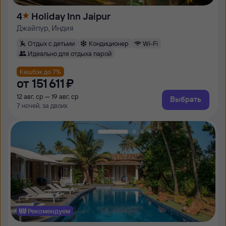
4
Holiday Inn Jaipur
Джайпур, Индия
Отдых с детьми
Кондиционер
Wi-Fi
Идеально для отдыха парой
Кешбэк до 7%
от
151 ⁠611 ⁠₽
12 авг, ср — 19 авг, ср
Выбрать
7 ночей, за двоих
Рекомендуем