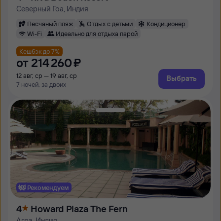
Северный Гоа, Индия
Песчаный пляж
Отдых с детьми
Кондиционер
Wi-Fi
Идеально для отдыха парой
Кешбэк до 7%
от
214 ⁠260 ⁠₽
12 авг, ср — 19 авг, ср
Выбрать
7 ночей, за двоих
Рекомендуем
4
Howard Plaza The Fern
Агра, Индия