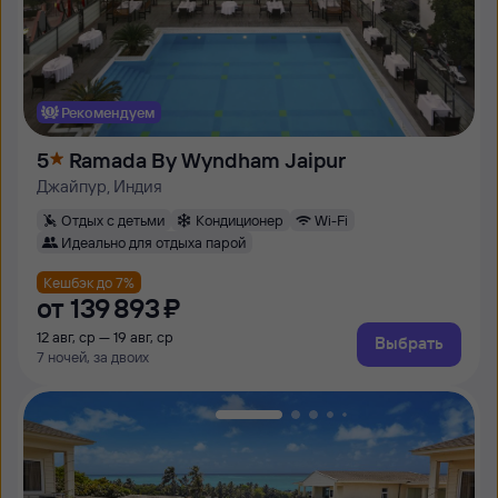
Рекомендуем
5
Ramada By Wyndham Jaipur
Джайпур, Индия
Отдых с детьми
Кондиционер
Wi-Fi
Идеально для отдыха парой
Кешбэк до 7%
от
139 ⁠893 ⁠₽
12 авг, ср — 19 авг, ср
Выбрать
7 ночей, за двоих