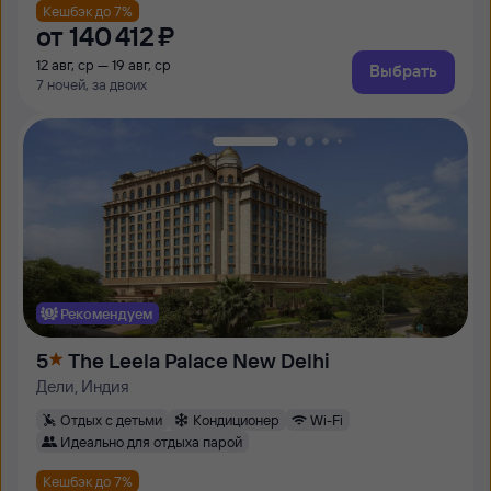
Кешбэк до 7%
от
140 ⁠412 ⁠₽
12 авг, ср — 19 авг, ср
Выбрать
7 ночей, за двоих
Рекомендуем
5
The Leela Palace New Delhi
Дели, Индия
Отдых с детьми
Кондиционер
Wi-Fi
Идеально для отдыха парой
Кешбэк до 7%