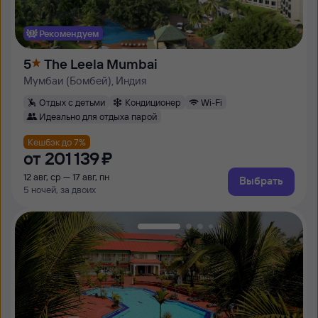
Рекомендуем
5
The Leela Mumbai
Мумбаи (Бомбей), Индия
Отдых с детьми
Кондиционер
Wi-Fi
Идеально для отдыха парой
Кешбэк до 7%
от
201 ⁠139 ⁠₽
12 авг, ср — 17 авг, пн
Выбрать
5 ночей, за двоих