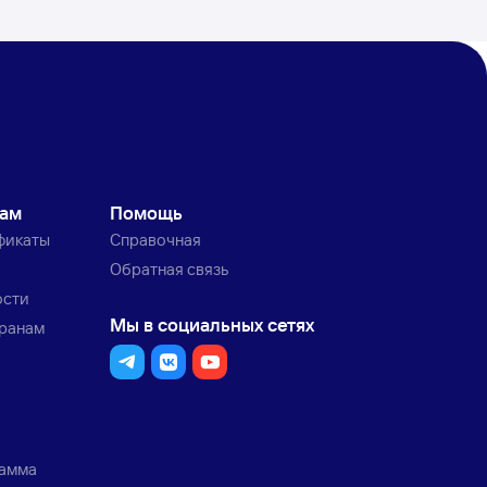
кам
Помощь
фикаты
Справочная
Обратная связь
ости
Мы в социальных сетях
транам
рамма