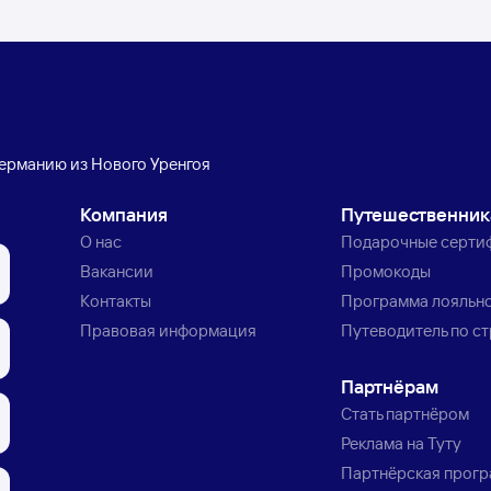
Германию из Нового Уренгоя
Компания
Путешественни
О нас
Подарочные серти
Вакансии
Промокоды
Контакты
Программа лояльн
Правовая информация
Путеводитель по с
Партнёрам
Стать партнёром
Реклама на Туту
Партнёрская прог