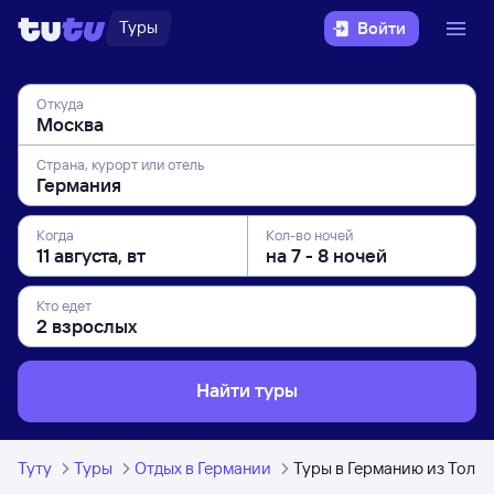
Туры
Войти
Откуда
Страна, курорт или отель
Когда
Кол-во ночей
Кто едет
Найти туры
Туту
Туры
Отдых в Германии
Туры в Германию из Толья