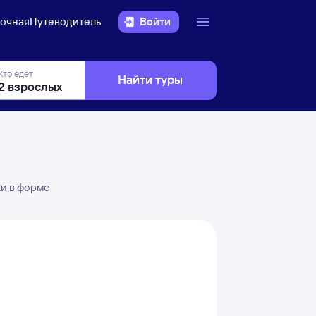
очная
Путеводитель
Войти
Кто едет
Найти туры
ки в форме