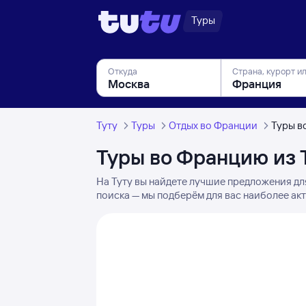
Туры
Откуда
Страна, курорт и
Туту
Туры
Отдых во Франции
Туры в
Туры во Францию из 
На Туту вы найдете лучшие предложения дл
поиска — мы подберём для вас наиболее акт