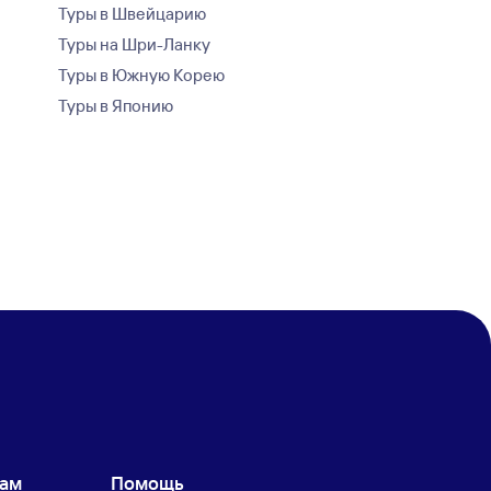
Туры в Швейцарию
Туры на Шри-Ланку
Туры в Южную Корею
Туры в Японию
кам
Помощь