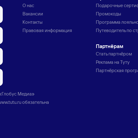
О нас
Подарочные серти
Вакансии
Промокоды
Контакты
Программа лояльн
Правовая информация
Путеводитель по с
Партнёрам
Стать партнёром
Реклама на Туту
Партнёрская прог
«Глобус Медиа»
www.tutu.ru
обязательна