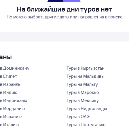
На ближайшие дни туров нет
Но можно выбрать другие даты или направления в поиске
раны
 в Доминикану
Туры в Кыргызстан
в Египет
Туры на Мальдивы
 в Израиль
Туры на Мальту
 в Индию
Туры в Марокко
 в Индонезию
Туры в Мексику
 в Иорданию
Туры в Нидерланды
 в Испанию
Туры в ОАЭ
 в Италию
Туры в Португалию