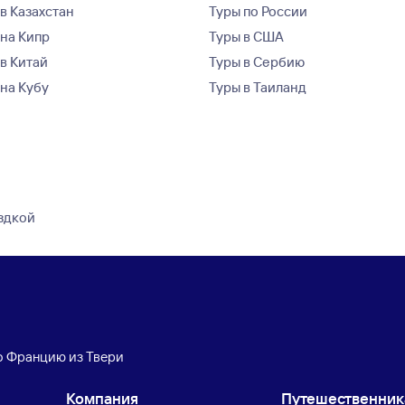
в Казахстан
Туры по России
 на Кипр
Туры в США
 в Китай
Туры в Сербию
 на Кубу
Туры в Таиланд
ездкой
о Францию из Твери
Компания
Путешественни