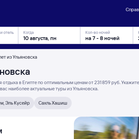
Справ
ли отель
Когда
Кол-во ночей
пет из Ульяновска
яновска
 отдыха в Египте по оптимальным ценам от 231 ⁠859 руб. Укажит
вас наиболее актуальные туры из Ульяновска.
м, Эль Кусейр
Сахль Хашиш
м