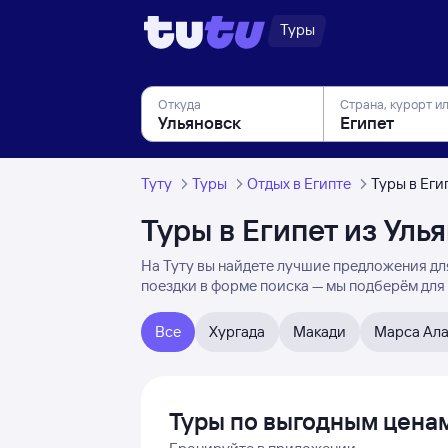
Туры
Откуда
Страна, курорт и
Туту
Туры
Отдых в Египте
Туры в Еги
Туры в Египет из Уль
На Туту вы найдете лучшие предложения для
поездки в форме поиска — мы подберём для 
Все
Хургада
Макади
Марса Ала
Туры по выгодным цена