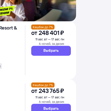
Resort &
Кешбэк до 7%
от
248 ⁠401 ⁠₽
11 авг, вт — 17 авг, пн
6 ночей, за двоих
Выбрать
i
Кешбэк до 7%
от
243 ⁠765 ⁠₽
11 авг, вт — 17 авг, пн
6 ночей, за двоих
Выбрать