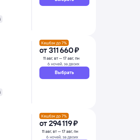
i
Кешбэк до 7%
от
311 ⁠660 ⁠₽
11 авг, вт — 17 авг, пн
6 ночей, за двоих
Выбрать
i
Кешбэк до 7%
от
294 ⁠119 ⁠₽
11 авг, вт — 17 авг, пн
6 ночей, за двоих