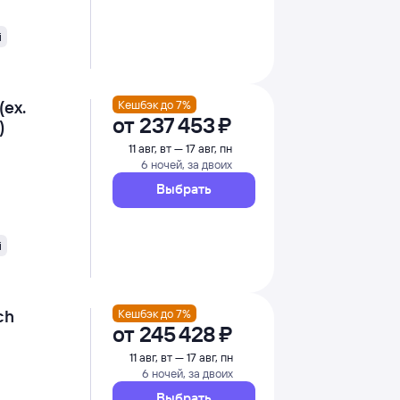
i
(ex.
Кешбэк до 7%
от
237 ⁠453 ⁠₽
)
11 авг, вт — 17 авг, пн
6 ночей, за двоих
Выбрать
i
ch
Кешбэк до 7%
от
245 ⁠428 ⁠₽
11 авг, вт — 17 авг, пн
6 ночей, за двоих
Выбрать