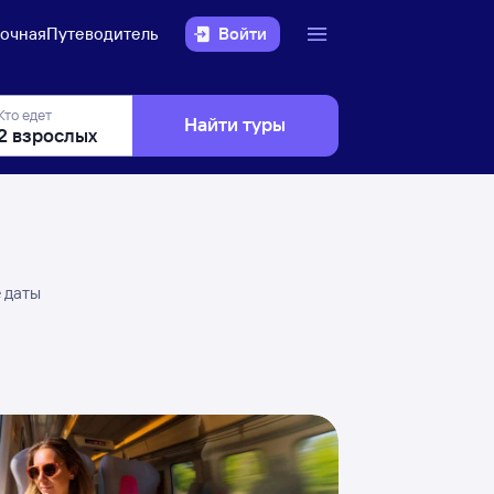
очная
Путеводитель
Войти
Кто едет
Найти туры
е даты