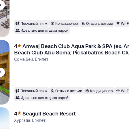
Песчаный пляж
Кондиционер
Отдых с детьми
Wi-F
Идеально для отдыха парой
4
Amwaj Beach Club Aqua Park & SPA (ex. 
Beach Club Abu Soma; Pickalbatros Beach Cl
Resort)
Сома Бей, Египет
Песчаный пляж
Отдых с детьми
Кондиционер
Wi-F
Идеально для отдыха парой
4
Seagull Beach Resort
Хургада, Египет