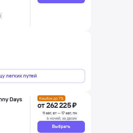
i
щу легких путей
unny Days
Кешбэк до 7%
от
262 ⁠225 ⁠₽
11 авг, вт — 17 авг, пн
6 ночей, за двоих
Выбрать