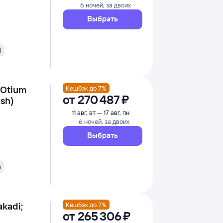
6 ночей, за двоих
Выбрать
i
 Otium
Кешбэк до 7%
от
270 ⁠487 ⁠₽
sh)
11 авг, вт — 17 авг, пн
6 ночей, за двоих
Выбрать
i
akadi;
Кешбэк до 7%
от
265 ⁠306 ⁠₽