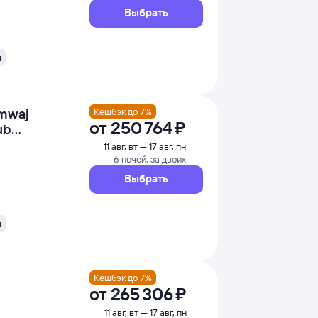
Выбрать
i
Amwaj
Кешбэк до 7%
от
250 ⁠764 ⁠₽
ub
11 авг, вт — 17 авг, пн
6 ночей, за двоих
Выбрать
i
Кешбэк до 7%
от
265 ⁠306 ⁠₽
11 авг, вт — 17 авг, пн