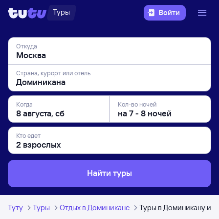
Туры
Войти
Откуда
Страна, курорт или отель
Когда
Кол-во ночей
Кто едет
Найти туры
Туту
Туры
Отдых в Доминикане
Туры в Доминикану из 