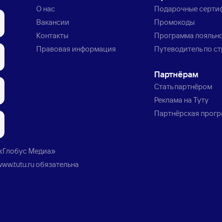
О нас
Подарочные серти
Вакансии
Промокоды
Контакты
Программа лояльн
Правовая информация
Путеводитель по с
Партнёрам
Стать партнёром
Реклама на Туту
Партнёрская прог
«Глобус Медиа»
www.tutu.ru
обязательна