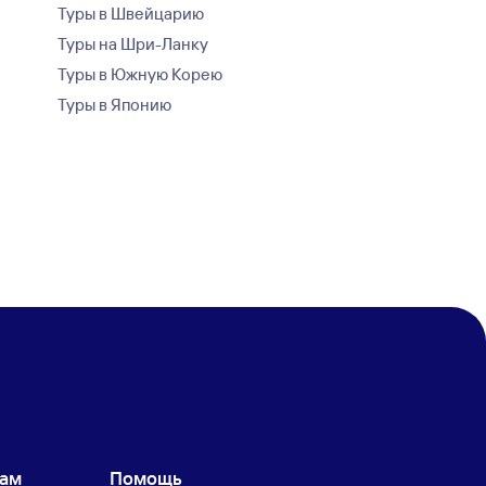
Туры в Швейцарию
Туры на Шри-Ланку
Туры в Южную Корею
Туры в Японию
кам
Помощь