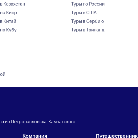
в Казахстан
Туры по России
 на Кипр
Туры в США
 в Китай
Туры в Сербию
 на Кубу
Туры в Таиланд
кой
ию из Петропавловска-Камчатского
Компания
Путешественни