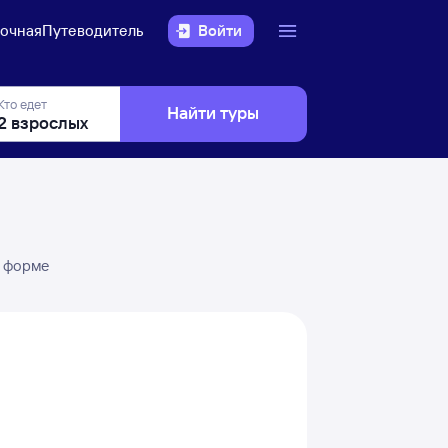
очная
Путеводитель
Войти
Кто едет
Найти туры
в форме