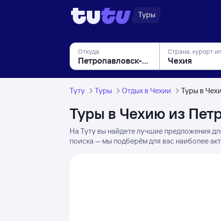
Туры
Откуда
Страна, курорт и
Туту
Туры
Отдых в Чехии
Туры в Чех
Туры в Чехию из Пет
На Туту вы найдете лучшие предложения дл
поиска — мы подберём для вас наиболее ак