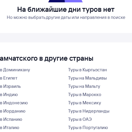
На ближайшие дни туров нет
Но можно выбрать другие даты или направления в поиске
амчатского в другие страны
 в Доминикану
Туры в Кыргызстан
в Египет
Туры на Мальдивы
 в Израиль
Туры на Мальту
 в Индию
Туры в Марокко
 в Индонезию
Туры в Мексику
 в Иорданию
Туры в Нидерланды
 в Испанию
Туры в ОАЭ
 в Италию
Туры в Португалию