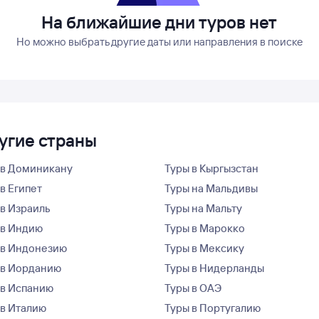
На ближайшие дни туров нет
Но можно выбрать другие даты или направления в поиске
угие страны
 в Доминикану
Туры в Кыргызстан
в Египет
Туры на Мальдивы
 в Израиль
Туры на Мальту
 в Индию
Туры в Марокко
 в Индонезию
Туры в Мексику
 в Иорданию
Туры в Нидерланды
 в Испанию
Туры в ОАЭ
 в Италию
Туры в Португалию