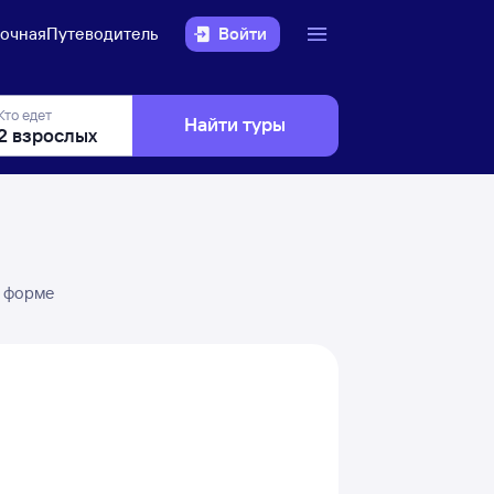
очная
Путеводитель
Войти
Кто едет
Найти туры
в форме