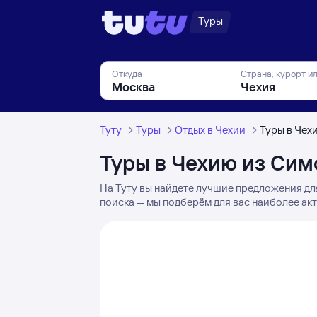
Туры
Откуда
Страна, курорт и
Туту
Туры
Отдых в Чехии
Туры в Чех
Туры в Чехию из Си
На Туту вы найдете лучшие предложения дл
поиска — мы подберём для вас наиболее ак