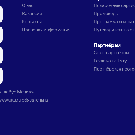
О нас
Подарочные серти
Вакансии
Промокоды
Контакты
Программа лояльн
Правовая информация
Путеводитель по с
Партнёрам
Стать партнёром
Реклама на Туту
Партнёрская прог
«Глобус Медиа»
www.tutu.ru
обязательна