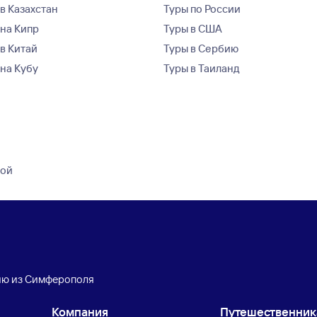
в Казахстан
Туры по России
 на Кипр
Туры в США
 в Китай
Туры в Сербию
 на Кубу
Туры в Таиланд
кой
ию из Симферополя
Компания
Путешественни