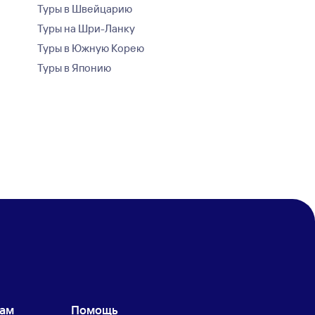
Туры в Швейцарию
Туры на Шри-Ланку
Туры в Южную Корею
Туры в Японию
кам
Помощь