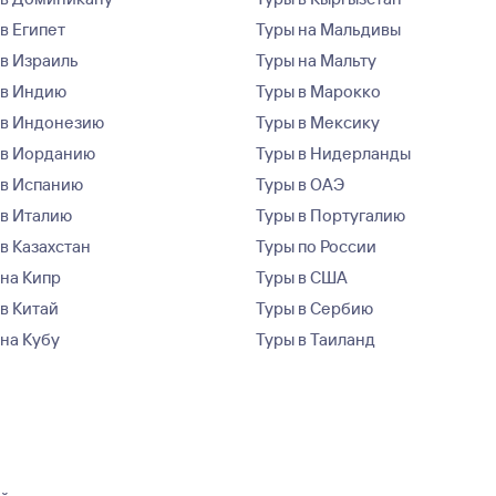
в Египет
Туры на Мальдивы
 в Израиль
Туры на Мальту
 в Индию
Туры в Марокко
 в Индонезию
Туры в Мексику
 в Иорданию
Туры в Нидерланды
 в Испанию
Туры в ОАЭ
 в Италию
Туры в Португалию
в Казахстан
Туры по России
 на Кипр
Туры в США
 в Китай
Туры в Сербию
 на Кубу
Туры в Таиланд