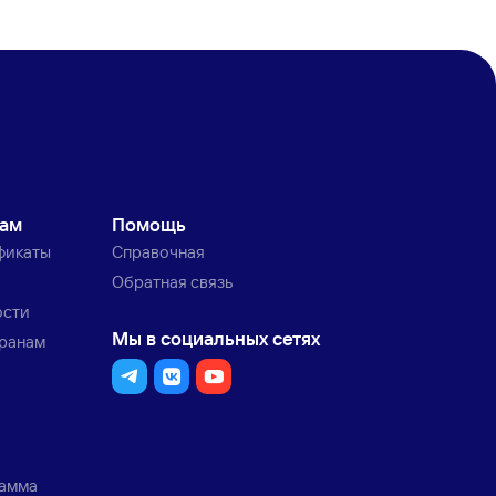
кам
Помощь
фикаты
Справочная
Обратная связь
ости
Мы в социальных сетях
транам
рамма