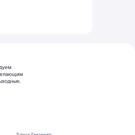
ндуем
 желающим
выходные.
Туры в Танзанию