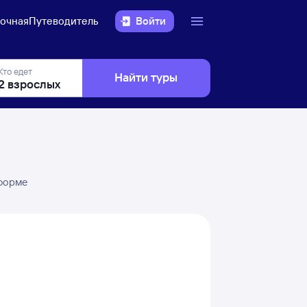
очная
Путеводитель
Войти
Кто едет
Найти туры
 форме