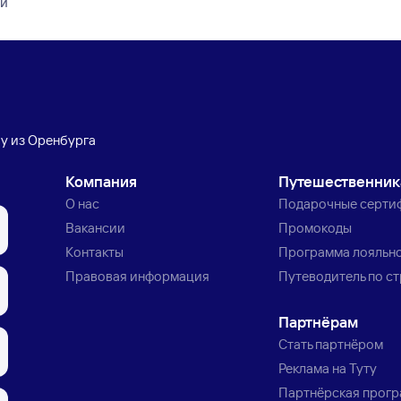
ой
бу из Оренбурга
Компания
Путешественни
О нас
Подарочные серти
Вакансии
Промокоды
Контакты
Программа лояльн
Правовая информация
Путеводитель по с
Партнёрам
Стать партнёром
Реклама на Туту
Партнёрская прог