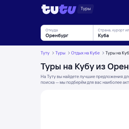
Туры
Откуда
Страна, курорт и
Туту
Туры
Отдых на Кубе
Туры на Ку
Туры на Кубу из Оре
На Туту вы найдете лучшие предложения дл
поиска — мы подберём для вас наиболее ак