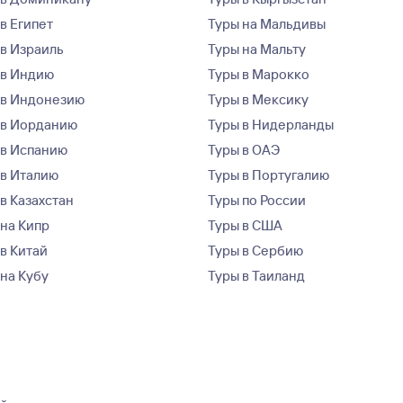
в Египет
Туры на Мальдивы
 в Израиль
Туры на Мальту
 в Индию
Туры в Марокко
 в Индонезию
Туры в Мексику
 в Иорданию
Туры в Нидерланды
 в Испанию
Туры в ОАЭ
 в Италию
Туры в Португалию
в Казахстан
Туры по России
 на Кипр
Туры в США
 в Китай
Туры в Сербию
 на Кубу
Туры в Таиланд