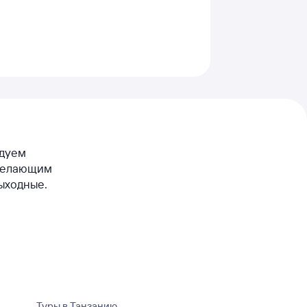
ндуем
 желающим
выходные.
Туры в Танзанию