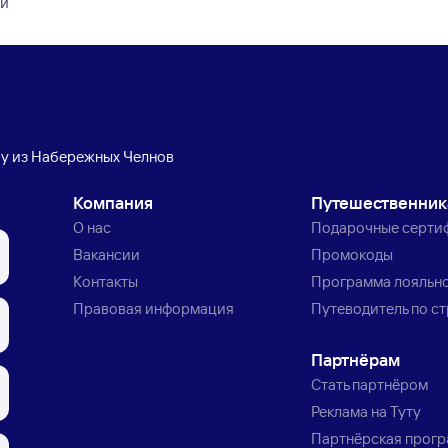
ой
бу из Набережных Челнов
Компания
Путешественни
О нас
Подарочные серти
Вакансии
Промокоды
Контакты
Программа лояльн
Правовая информация
Путеводитель по с
Партнёрам
Стать партнёром
Реклама на Туту
Партнёрская прог