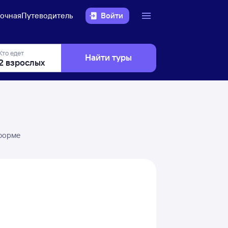
очная
Путеводитель
Войти
Кто едет
Найти туры
 форме