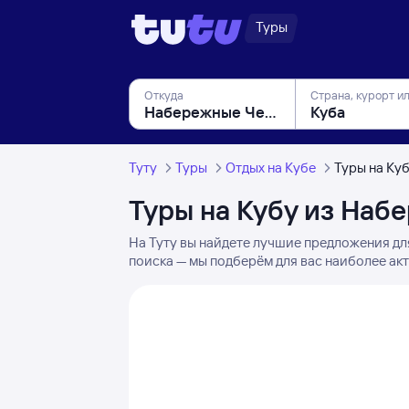
Туры
Откуда
Страна, курорт и
Туту
Туры
Отдых на Кубе
Туры на Ку
Туры на Кубу из Наб
На Туту вы найдете лучшие предложения дл
поиска — мы подберём для вас наиболее ак