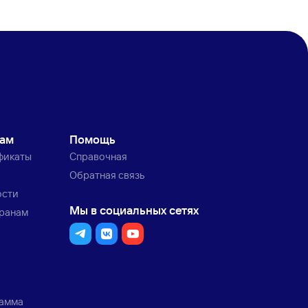
кам
Помощь
фикаты
Справочная
Обратная связь
ости
Мы в социальных сетях
транам
рамма