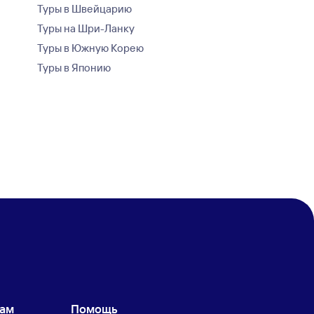
Туры в Швейцарию
Туры на Шри-Ланку
Туры в Южную Корею
Туры в Японию
кам
Помощь