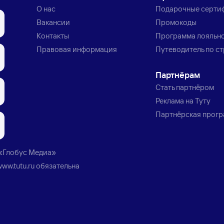
О нас
Подарочные серти
Вакансии
Промокоды
Контакты
Программа лояльн
Правовая информация
Путеводитель по с
Партнёрам
Стать партнёром
Реклама на Туту
Партнёрская прог
«Глобус Медиа»
www.tutu.ru
обязательна