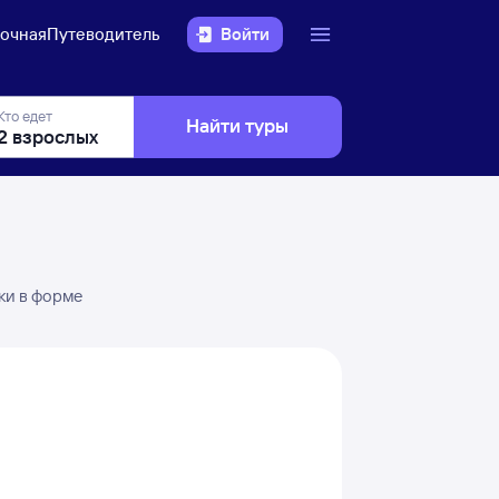
очная
Путеводитель
Войти
Кто едет
Найти туры
ки в форме