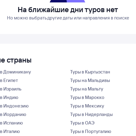
На ближайшие дни туров нет
Но можно выбрать другие даты или направления в поиске
ие страны
 в Доминикану
Туры в Кыргызстан
в Египет
Туры на Мальдивы
 в Израиль
Туры на Мальту
 в Индию
Туры в Марокко
 в Индонезию
Туры в Мексику
 в Иорданию
Туры в Нидерланды
 в Испанию
Туры в ОАЭ
 в Италию
Туры в Португалию