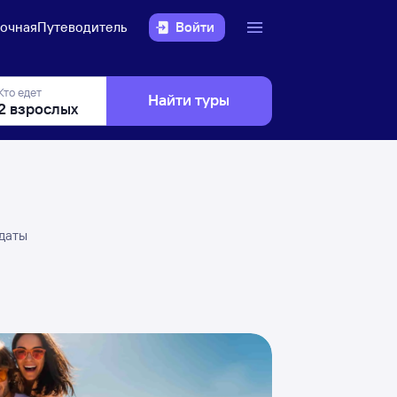
очная
Путеводитель
Войти
Кто едет
Найти туры
 даты