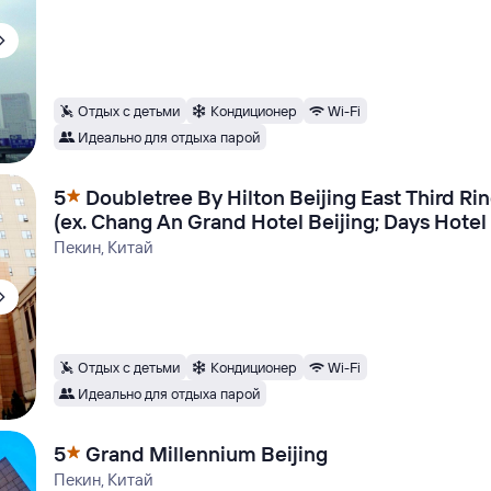
Отдых с детьми
Кондиционер
Wi-Fi
Идеально для отдыха парой
5
Doubletree By Hilton Beijing East Third Ri
(ex. Chang An Grand Hotel Beijing; Days Hotel
Suites)
Пекин, Китай
Отдых с детьми
Кондиционер
Wi-Fi
Идеально для отдыха парой
5
Grand Millennium Beijing
Пекин, Китай