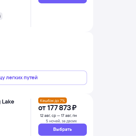
i
щу легких путей
g Lake
Кешбэк до 7%
от
177 ⁠873 ⁠₽
12 авг, ср — 17 авг, пн
5 ночей, за двоих
Выбрать