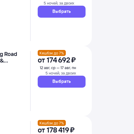
5 ночей, за двоих
Выбрать
ng Road
Кешбэк до 7%
от
174 ⁠692 ⁠₽
 &
12 авг, ср — 17 авг, пн
5 ночей, за двоих
Выбрать
Кешбэк до 7%
от
178 ⁠419 ⁠₽