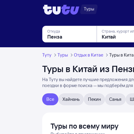
Туры
Откуда
Страна, курорт и
Туту
Туры
Отдых в Китае
Туры в Кита
Туры в Китай из Пен
На Туту вы найдете лучшие предложения для
поездки в форме поиска — мы подберём для 
Все
Хайнань
Пекин
Санья
Ш
Туры по всему миру