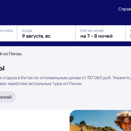
Справ
ли отель
Когда
Кол-во ночей
й из Пензы
зы
 отдыха в Китае по оптимальным ценам от 157 ⁠060 руб. Укажите
вас наиболее актуальные туры из Пензы.
анхай