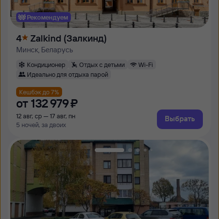
Рекомендуем
4
Zalkind (Залкинд)
Минск, Беларусь
Кондиционер
Отдых с детьми
Wi-Fi
Идеально для отдыха парой
Кешбэк до 7%
от
132 ⁠979 ⁠₽
12 авг, ср — 17 авг, пн
Выбрать
5 ночей, за двоих