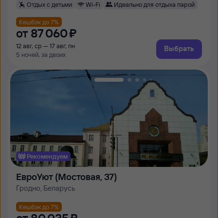
Отдых с детьми
Wi-Fi
Идеально для отдыха парой
Кешбэк до 7%
от
87 ⁠060 ⁠₽
12 авг, ср — 17 авг, пн
Выбрать
5 ночей, за двоих
Рекомендуем
ЕвроУют (Мостовая, 37)
Гродно, Беларусь
Кешбэк до 7%