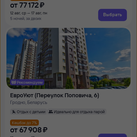
от
77 ⁠172 ⁠₽
12 авг, ср — 17 авг, пн
Выбрать
5 ночей, за двоих
Рекомендуем
ЕвроУют (Переулок Поповича, 6)
Гродно, Беларусь
Отдых с детьми
Идеально для отдыха парой
Кешбэк до 7%
от
67 ⁠908 ⁠₽