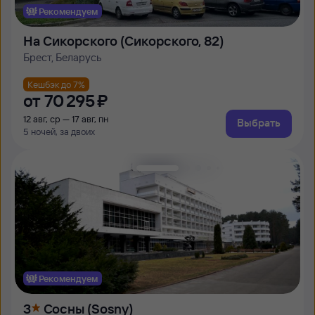
Рекомендуем
На Сикорского (Сикорского, 82)
Брест, Беларусь
Кешбэк до 7%
от
70 ⁠295 ⁠₽
12 авг, ср — 17 авг, пн
Выбрать
5 ночей, за двоих
Рекомендуем
3
Сосны (Sosny)