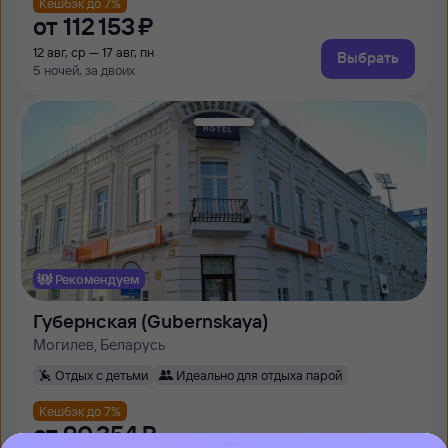
Кешбэк до 7%
от
112 ⁠153 ⁠₽
12 авг, ср — 17 авг, пн
Выбрать
5 ночей, за двоих
Рекомендуем
Губернская (Gubernskaya)
Могилев, Беларусь
Отдых с детьми
Идеально для отдыха парой
Кешбэк до 7%
от
90 ⁠354 ⁠₽