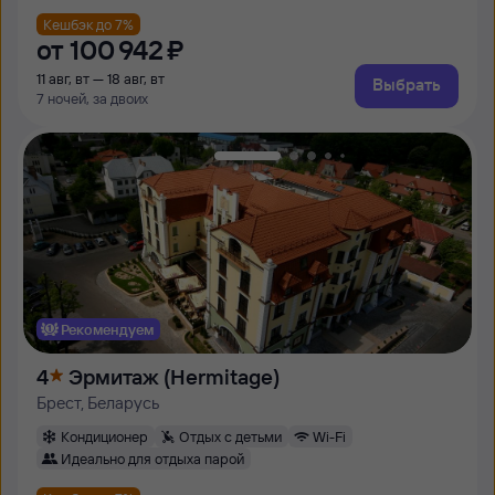
Кешбэк до 7%
от
100 ⁠942 ⁠₽
11 авг, вт — 18 авг, вт
Выбрать
7 ночей, за двоих
Рекомендуем
4
Эрмитаж (Hermitage)
Брест, Беларусь
Кондиционер
Отдых с детьми
Wi-Fi
Идеально для отдыха парой