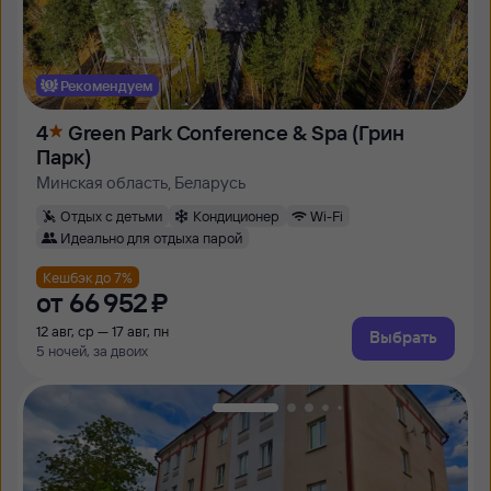
Рекомендуем
4
Green Park Conference & Spa (Грин
Парк)
Минская область, Беларусь
Отдых с детьми
Кондиционер
Wi-Fi
Идеально для отдыха парой
Кешбэк до 7%
от
66 ⁠952 ⁠₽
12 авг, ср — 17 авг, пн
Выбрать
5 ночей, за двоих