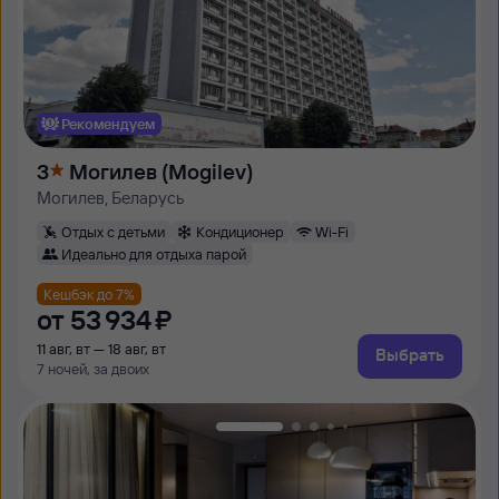
Рекомендуем
3
Могилев (Mogilev)
Могилев, Беларусь
Отдых с детьми
Кондиционер
Wi-Fi
Идеально для отдыха парой
Кешбэк до 7%
от
53 ⁠934 ⁠₽
11 авг, вт — 18 авг, вт
Выбрать
7 ночей, за двоих