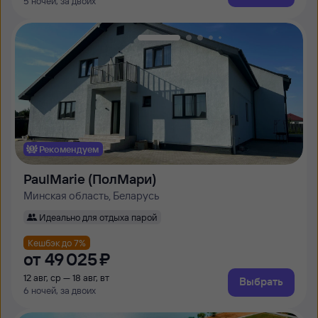
5 ночей, за двоих
Рекомендуем
PaulMarie (ПолМари)
Минская область, Беларусь
Идеально для отдыха парой
Кешбэк до 7%
от
49 ⁠025 ⁠₽
12 авг, ср — 18 авг, вт
Выбрать
6 ночей, за двоих