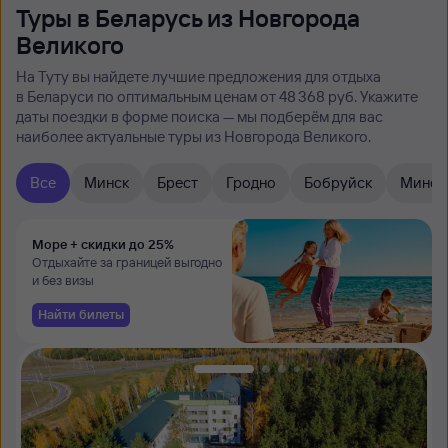
Туры в Беларусь из Новгорода
Великого
На Туту вы найдете лучшие предложения для отдыха
в Беларуси по оптимальным ценам от 48 ⁠368 руб. Укажите
даты поездки в форме поиска — мы подберём для вас
наиболее актуальные туры из Новгорода Великого.
Все
Минск
Брест
Гродно
Бобруйск
Минска
Море + скидки до 25%
Отдыхайте за границей выгодно
и без визы
Найти билеты