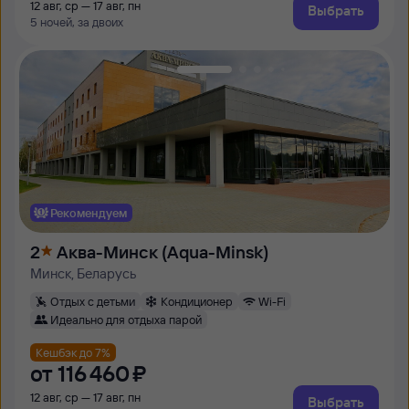
12 авг, ср — 17 авг, пн
Выбрать
5 ночей, за двоих
Рекомендуем
2
Аква-Минск (Aqua-Minsk)
Минск, Беларусь
Отдых с детьми
Кондиционер
Wi-Fi
Идеально для отдыха парой
Кешбэк до 7%
от
116 ⁠460 ⁠₽
12 авг, ср — 17 авг, пн
Выбрать