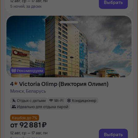
12 авг, ср — 17 авг, пн
Выбрать
5 ночей, за двоих
Рекомендуем
4
Victoria Olimp (Виктория Олимп)
Минск, Беларусь
Отдых с детьми
Wi-Fi
Кондиционер
Идеально для отдыха парой
Кешбэк до 7%
от
92 ⁠881 ⁠₽
12 авг, ср — 17 авг, пн
Выбрать