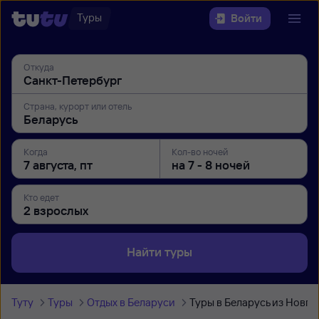
Туры
Войти
Откуда
Страна, курорт или отель
Когда
Кол-во ночей
Кто едет
Найти туры
Туту
Туры
Отдых в Беларуси
Туры в Беларусь из Новго