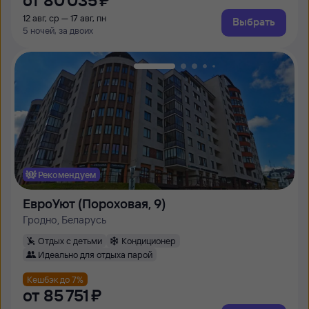
от
80 ⁠035 ⁠₽
12 авг, ср — 17 авг, пн
Выбрать
5 ночей, за двоих
Рекомендуем
ЕвроУют (Пороховая, 9)
Гродно, Беларусь
Отдых с детьми
Кондиционер
Идеально для отдыха парой
Кешбэк до 7%
от
85 ⁠751 ⁠₽