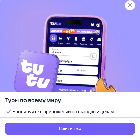
11 авг, вт — 18 авг, вт
Выбрать
7 ночей, за двоих
Рекомендуем
Шахтер (Shahter)
Минская область, Беларусь
Туры по всему миру
Отдых с детьми
Идеально для отдыха парой
Бронируйте в приложении по выгодным ценам
Кешбэк до 7%
от
51 ⁠644 ⁠₽
Найти тур
12 авг, ср — 18 авг, вт
Выбрать
6 ночей, за двоих