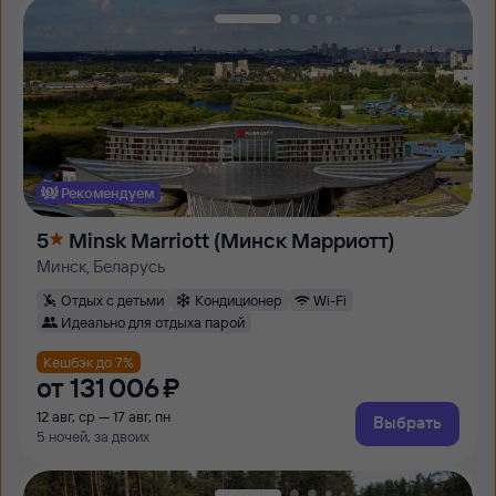
Рекомендуем
5
Minsk Marriott (Минск Марриотт)
Минск, Беларусь
Отдых с детьми
Кондиционер
Wi-Fi
Идеально для отдыха парой
Кешбэк до 7%
от
131 ⁠006 ⁠₽
12 авг, ср — 17 авг, пн
Выбрать
5 ночей, за двоих