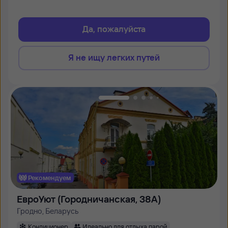
Да, пожалуйста
Я не ищу легких путей
Рекомендуем
ЕвроУют (Городничанская, 38А)
Гродно, Беларусь
Кондиционер
Идеально для отдыха парой