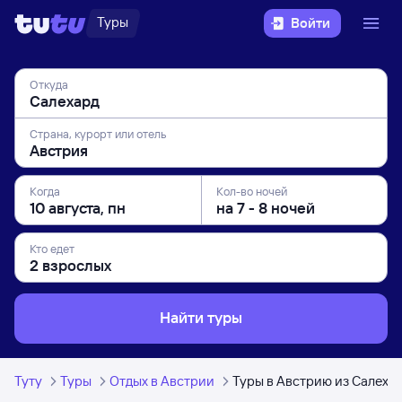
Туры
Войти
Откуда
Страна, курорт или отель
Когда
Кол-во ночей
Кто едет
Найти туры
Туту
Туры
Отдых в Австрии
Туры в Австрию из Салеха