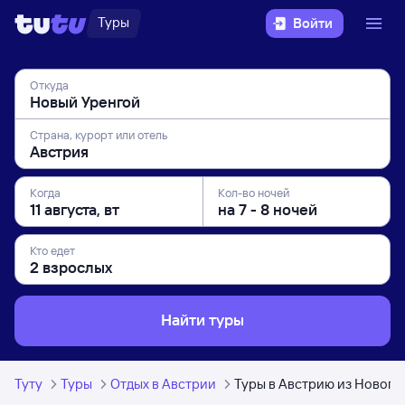
Туры
Войти
Откуда
Страна, курорт или отель
Когда
Кол-во ночей
Кто едет
Найти туры
Туту
Туры
Отдых в Австрии
Туры в Австрию из Нового