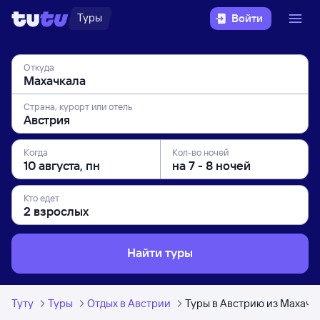
Туры
Войти
Откуда
Страна, курорт или отель
Когда
Кол-во ночей
Кто едет
Найти туры
Туту
Туры
Отдых в Австрии
Туры в Австрию из Махачк