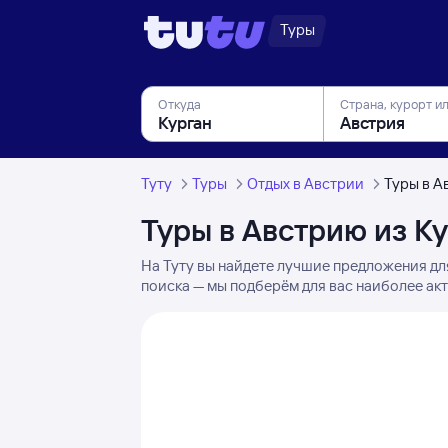
Туры
Откуда
Страна, курорт и
Туту
Туры
Отдых в Австрии
Туры в А
Туры в Австрию из К
На Туту вы найдете лучшие предложения дл
поиска — мы подберём для вас наиболее акт