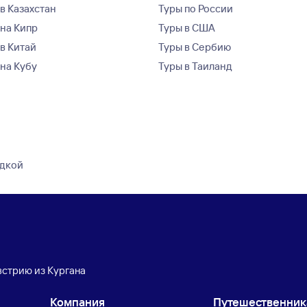
в Казахстан
Туры по России
 на Кипр
Туры в США
 в Китай
Туры в Сербию
 на Кубу
Туры в Таиланд
здкой
встрию из Кургана
Компания
Путешественни