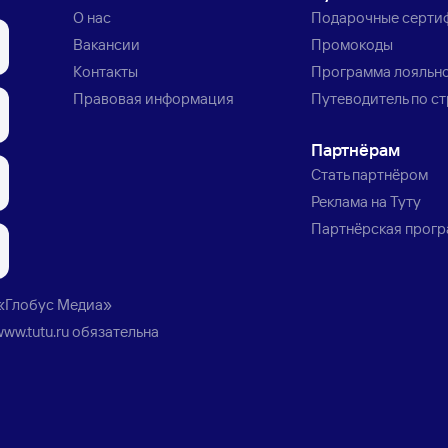
О нас
Подарочные серти
Вакансии
Промокоды
Контакты
Программа лояльн
Правовая информация
Путеводитель по с
Партнёрам
Стать партнёром
Реклама на Туту
Партнёрская прог
«Глобус Медиа»
www.tutu.ru
обязательна