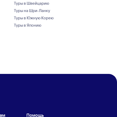
Туры в Швейцарию
Туры на Шри-Ланку
Туры в Южную Корею
Туры в Японию
кам
Помощь