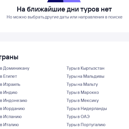
На ближайшие дни туров нет
Но можно выбрать другие даты или направления в поиске
страны
 в Доминикану
Туры в Кыргызстан
в Египет
Туры на Мальдивы
 в Израиль
Туры на Мальту
 в Индию
Туры в Марокко
 в Индонезию
Туры в Мексику
 в Иорданию
Туры в Нидерланды
 в Испанию
Туры в ОАЭ
 в Италию
Туры в Португалию