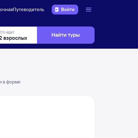
очная
Путеводитель
Войти
Кто едет
Найти туры
и в форме