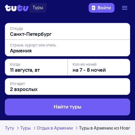
Туры
Войти
Откуда
Страна, курорт или отель
Когда
Кол-во ночей
Кто едет
Найти туры
Туту
Туры
Отдых в Армении
Туры в Армению из Новго