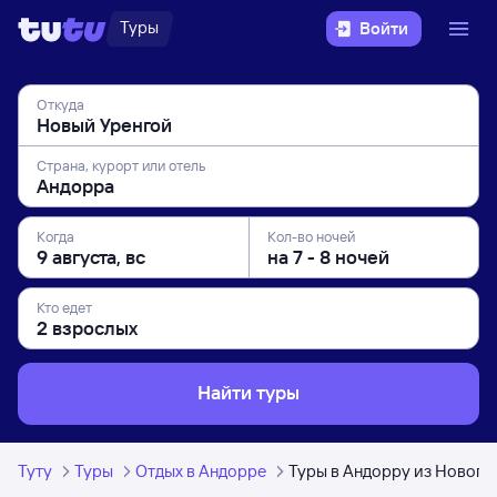
Туры
Войти
Откуда
Страна, курорт или отель
Когда
Кол-во ночей
Кто едет
Найти туры
Туту
Туры
Отдых в Андорре
Туры в Андорру из Нового