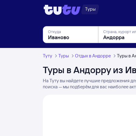
Туры
Откуда
Страна, курорт и
Туту
Туры
Отдых в Андорре
Туры в А
Туры в Андорру из И
На Туту вы найдете лучшие предложения дл
поиска — мы подберём для вас наиболее акт