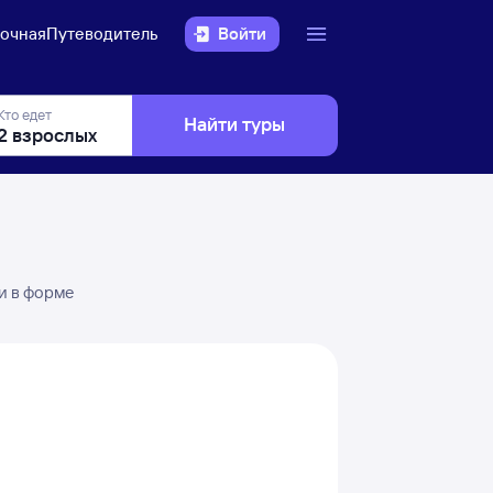
очная
Путеводитель
Войти
Кто едет
Найти туры
и в форме