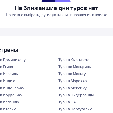
На ближайшие дни туров нет
Но можно выбрать другие даты или направления в поиске
страны
 в Доминикану
Туры в Кыргызстан
в Египет
Туры на Мальдивы
 в Израиль
Туры на Мальту
 в Индию
Туры в Марокко
 в Индонезию
Туры в Мексику
 в Иорданию
Туры в Нидерланды
 в Испанию
Туры в ОАЭ
 в Италию
Туры в Португалию