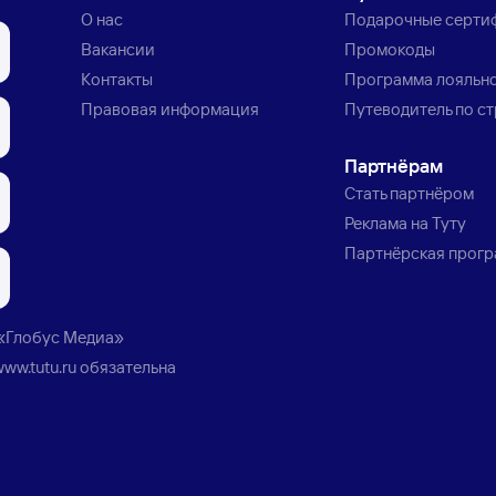
О нас
Подарочные серти
Вакансии
Промокоды
Контакты
Программа лояльн
Правовая информация
Путеводитель по с
Партнёрам
Стать партнёром
Реклама на Туту
Партнёрская прог
«Глобус Медиа»
www.tutu.ru
обязательна