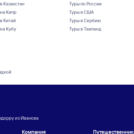
в Казахстан
Туры по России
 на Кипр
Туры в США
 в Китай
Туры в Сербию
 на Кубу
Туры в Таиланд
здкой
ндорру из Иванова
Компания
Путешественни