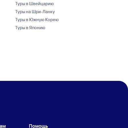
Туры в Швейцарию
Туры на Шри-Ланку
Туры в Южную Корею
Туры в Японию
кам
Помощь