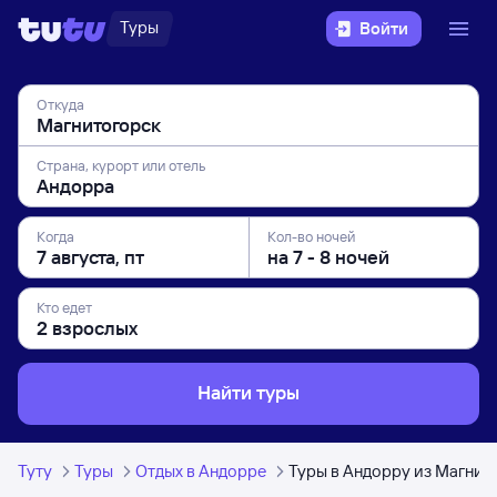
Туры
Войти
Откуда
Страна, курорт или отель
Когда
Кол-во ночей
Кто едет
Найти туры
Туту
Туры
Отдых в Андорре
Туры в Андорру из Магнит