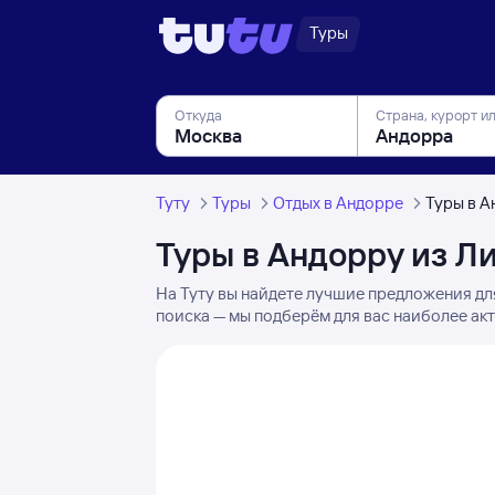
Туры
Откуда
Страна, курорт и
Туту
Туры
Отдых в Андорре
Туры в А
Туры в Андорру из Л
На Туту вы найдете лучшие предложения дл
поиска — мы подберём для вас наиболее акт