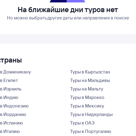
На ближайшие дни туров нет
Но можно выбрать другие даты или направления в поиске
страны
 в Доминикану
Туры в Кыргызстан
в Египет
Туры на Мальдивы
 в Израиль
Туры на Мальту
 в Индию
Туры в Марокко
 в Индонезию
Туры в Мексику
 в Иорданию
Туры в Нидерланды
 в Испанию
Туры в ОАЭ
 в Италию
Туры в Португалию