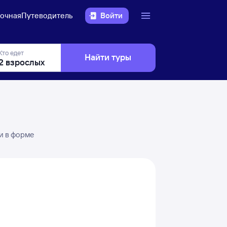
очная
Путеводитель
Войти
Кто едет
Найти туры
и в форме