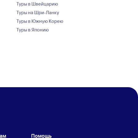
Туры в Швейцарию
Туры на Шри-Ланку
Туры в Южную Корею
Туры в Японию
кам
Помощь