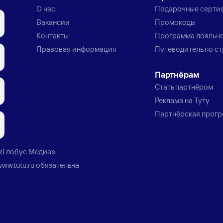
О нас
Подарочные серти
Вакансии
Промокоды
Контакты
Программа лояльн
Правовая информация
Путеводитель по с
Партнёрам
Стать партнёром
Реклама на Туту
Партнёрская прог
«Глобус Медиа»
www.tutu.ru
обязательна