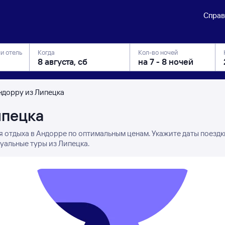
Справ
ли отель
Когда
Кол-во ночей
ндорру из Липецка
ипецка
я отдыха в Андорре по оптимальным ценам. Укажите даты поездк
уальные туры из Липецка.