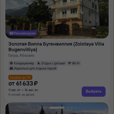
Рекомендуем
Золотая Вилла Бугенвиллия (Zolotaya Villa
Bugenvilliya)
Гагра, Абхазия
Кондиционер
Отдых с детьми
Wi-Fi
Идеально для отдыха парой
Кешбэк до 7%
от
61 ⁠633 ⁠₽
11 авг, вт — 16 авг, вс
Выбрать
5 ночей, за двоих