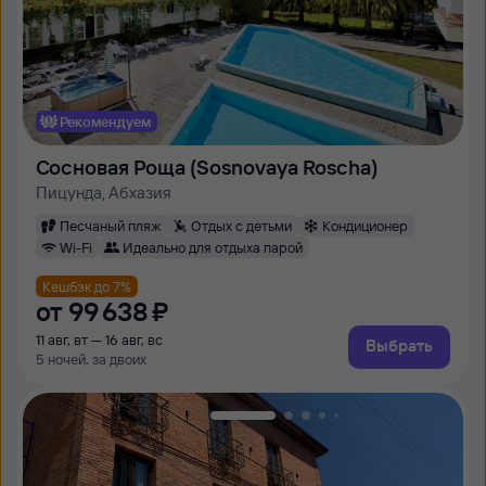
Рекомендуем
Сосновая Роща (Sosnovaya Roscha)
Пицунда, Абхазия
Песчаный пляж
Отдых с детьми
Кондиционер
Wi-Fi
Идеально для отдыха парой
Кешбэк до 7%
от
99 ⁠638 ⁠₽
11 авг, вт — 16 авг, вс
Выбрать
5 ночей, за двоих