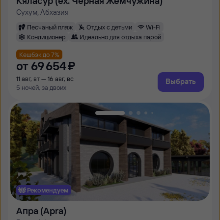
Кяласур (ex. Черная Жемчужина)
Сухум, Абхазия
Песчаный пляж
Отдых с детьми
Wi-Fi
Кондиционер
Идеально для отдыха парой
Кешбэк до 7%
от
69 ⁠654 ⁠₽
11 авг, вт — 16 авг, вс
Выбрать
5 ночей, за двоих
Рекомендуем
Апра (Apra)