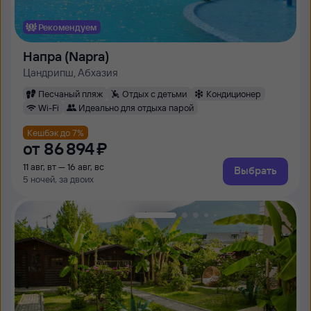
Рекомендуем
Напра (Napra)
Цандрипш, Абхазия
Песчаный пляж
Отдых с детьми
Кондиционер
Wi-Fi
Идеально для отдыха парой
Кешбэк до 7%
от
86 ⁠894 ⁠₽
11 авг, вт — 16 авг, вс
Выбрать
5 ночей, за двоих