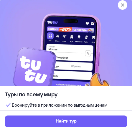
Рекомендуем
Маяк Абхазии (Mayak Abhazii)
Сухум, Абхазия
Отдых с детьми
Кондиционер
Wi-Fi
Идеально для отдыха парой
Кешбэк до 7%
от
53 ⁠845 ⁠₽
11 авг, вт — 16 авг, вс
Выбрать
5 ночей, за двоих
Туры по всему миру
Бронируйте в приложении по выгодным ценам
Найти тур