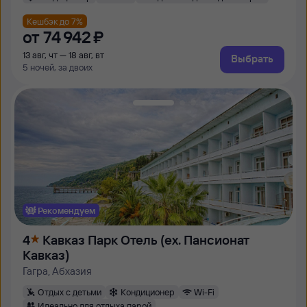
Кешбэк до 7%
от
74 ⁠942 ⁠₽
13 авг, чт — 18 авг, вт
Выбрать
5 ночей, за двоих
Рекомендуем
4
Кавказ Парк Отель (ex. Пансионат
Кавказ)
Гагра, Абхазия
Отдых с детьми
Кондиционер
Wi-Fi
Идеально для отдыха парой