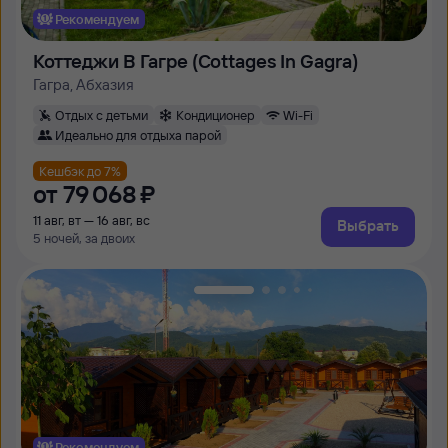
Рекомендуем
Коттеджи В Гагре (Cottages In Gagra)
Гагра, Абхазия
Отдых с детьми
Кондиционер
Wi-Fi
Идеально для отдыха парой
Кешбэк до 7%
от
79 ⁠068 ⁠₽
11 авг, вт — 16 авг, вс
Выбрать
5 ночей, за двоих
Рекомендуем