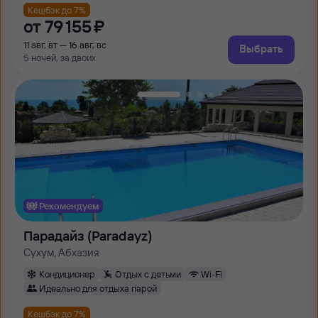
Кешбэк до 7%
от
79 ⁠155 ⁠₽
11 авг, вт — 16 авг, вс
Выбрать
5 ночей, за двоих
Рекомендуем
Парадайз (Paradayz)
Сухум, Абхазия
Кондиционер
Отдых с детьми
Wi-Fi
Идеально для отдыха парой
Кешбэк до 7%