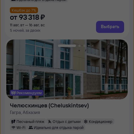
Кешбэк до 7%
от
93 ⁠318 ⁠₽
11 авг, вт — 16 авг, вс
Выбрать
5 ночей, за двоих
Рекомендуем
Челюскинцев (Cheluskintsev)
Гагра, Абхазия
Песчаный пляж
Отдых с детьми
Кондиционер
Wi-Fi
Идеально для отдыха парой