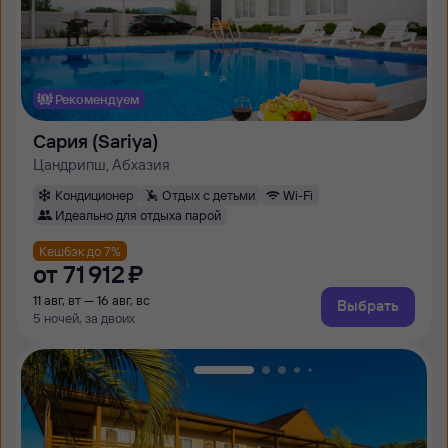
Рекомендуем
Сария (Sariya)
Цандрипш, Абхазия
Кондиционер
Отдых с детьми
Wi-Fi
Идеально для отдыха парой
Кешбэк до 7%
от
71 ⁠912 ⁠₽
11 авг, вт — 16 авг, вс
Выбрать
5 ночей, за двоих