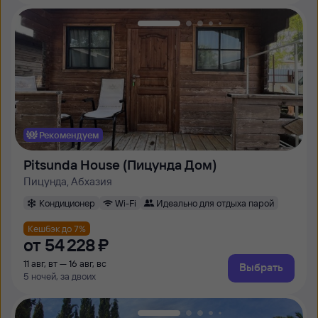
Рекомендуем
Pitsunda House (Пицунда Дом)
Пицунда, Абхазия
Кондиционер
Wi-Fi
Идеально для отдыха парой
Кешбэк до 7%
от
54 ⁠228 ⁠₽
11 авг, вт — 16 авг, вс
Выбрать
5 ночей, за двоих