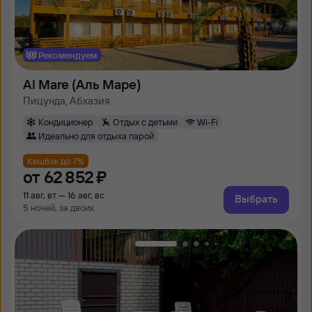
Рекомендуем
Al Mare (Аль Маре)
Пицунда, Абхазия
Кондиционер
Отдых с детьми
Wi-Fi
Идеально для отдыха парой
Кешбэк до 7%
от
62 ⁠852 ⁠₽
11 авг, вт — 16 авг, вс
Выбрать
5 ночей, за двоих