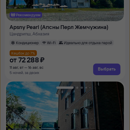
Рекомендуем
Apsny Pearl (Апсны Перл Жемчужина)
Цандрипш, Абхазия
Кондиционер
Wi-Fi
Идеально для отдыха парой
Кешбэк до 7%
от
72 ⁠288 ⁠₽
11 авг, вт — 16 авг, вс
Выбрать
5 ночей, за двоих