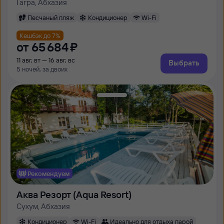
Гагра, Абхазия
Песчаный пляж
Кондиционер
Wi-Fi
Кешбэк до 7%
от
65 ⁠684 ⁠₽
11 авг, вт — 16 авг, вс
Выбрать
5 ночей, за двоих
Рекомендуем
Аква Резорт (Aqua Resort)
Сухум, Абхазия
Кондиционер
Wi-Fi
Идеально для отдыха парой