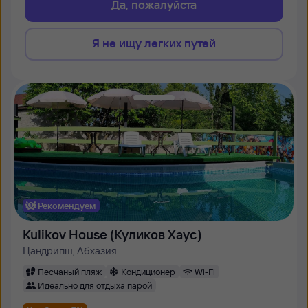
Да, пожалуйста
Я не ищу легких путей
Рекомендуем
Kulikov House (Куликов Хаус)
Цандрипш, Абхазия
Песчаный пляж
Кондиционер
Wi-Fi
Идеально для отдыха парой