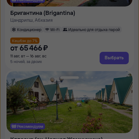
Бригантина (Brigantina)
Цандрипш, Абхазия
Кондиционер
Wi-Fi
Идеально для отдыха парой
Кешбэк до 7%
от
65 ⁠466 ⁠₽
11 авг, вт — 16 авг, вс
Выбрать
5 ночей, за двоих
Рекомендуем