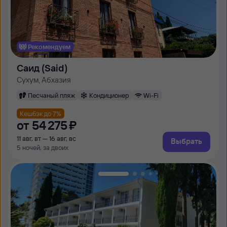
Рекомендуем
Саид (Said)
Сухум, Абхазия
Песчаный пляж
Кондиционер
Wi-Fi
Кешбэк до 7%
от
54 ⁠275 ⁠₽
11 авг, вт — 16 авг, вс
Выбрать
5 ночей, за двоих