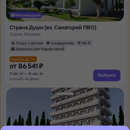
Рекомендуем
Страна Души (ex. Cанаторий ПВО)
Сухум, Абхазия
Отдых с детьми
Кондиционер
Wi-Fi
Идеально для отдыха парой
Кешбэк до 7%
от
86 ⁠541 ⁠₽
11 авг, вт — 16 авг, вс
Выбрать
5 ночей, за двоих