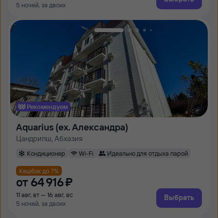
5 ночей, за двоих
Рекомендуем
Aquarius (ex. Александра)
Цандрипш, Абхазия
Кондиционер
Wi-Fi
Идеально для отдыха парой
Кешбэк до 7%
от
64 ⁠916 ⁠₽
11 авг, вт — 16 авг, вс
Выбрать
5 ночей, за двоих