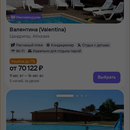
Рекомендуем
Валентина (Valentina)
Цандрипш, Абхазия
Песчаный пляж
Кондиционер
Отдых с детьми
Wi-Fi
Идеально для отдыха парой
Кешбэк до 7%
от
70 ⁠122 ⁠₽
11 авг, вт — 16 авг, вс
Выбрать
5 ночей, за двоих