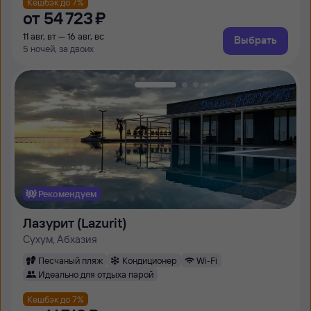
Кешбэк до 7%
от
54 ⁠723 ⁠₽
11 авг, вт — 16 авг, вс
Выбрать
5 ночей, за двоих
Рекомендуем
Лазурит (Lazurit)
Сухум, Абхазия
Песчаный пляж
Кондиционер
Wi-Fi
Идеально для отдыха парой
Кешбэк до 7%