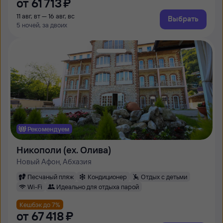
от
61 ⁠713 ⁠₽
11 авг, вт — 16 авг, вс
Выбрать
5 ночей, за двоих
Рекомендуем
Никополи (ex. Олива)
Новый Афон, Абхазия
Песчаный пляж
Кондиционер
Отдых с детьми
Wi-Fi
Идеально для отдыха парой
Кешбэк до 7%
от
67 ⁠418 ⁠₽