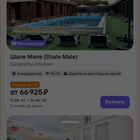
Рекомендуем
Шале Мале (Shale Male)
Цандрипш, Абхазия
Кондиционер
Wi-Fi
Идеально для отдыха парой
Кешбэк до 7%
от
66 ⁠925 ⁠₽
11 авг, вт — 16 авг, вс
Выбрать
5 ночей, за двоих