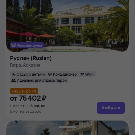
Рекомендуем
Руслан (Ruslan)
Гагра, Абхазия
Отдых с детьми
Кондиционер
Wi-Fi
Идеально для отдыха парой
Кешбэк до 7%
от
75 ⁠402 ⁠₽
11 авг, вт — 16 авг, вс
Выбрать
5 ночей, за двоих