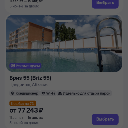
11 авг, вт — 16 авг, вс
Выбрать
5 ночей, за двоих
Рекомендуем
Бриз 55 (Briz 55)
Цандрипш, Абхазия
Кондиционер
Wi-Fi
Идеально для отдыха парой
Кешбэк до 7%
от
77 ⁠243 ⁠₽
11 авг, вт — 16 авг, вс
Выбрать
5 ночей, за двоих