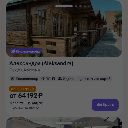
Рекомендуем
Александра (Aleksandrа)
Сухум, Абхазия
Кондиционер
Wi-Fi
Идеально для отдыха парой
Кешбэк до 7%
от
64 ⁠192 ⁠₽
11 авг, вт — 16 авг, вс
Выбрать
5 ночей, за двоих