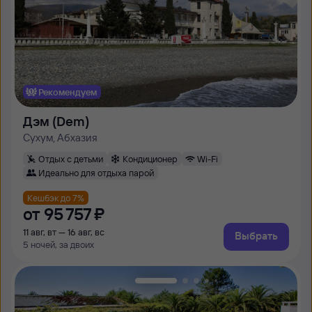
Рекомендуем
Дэм (Dem)
Сухум, Абхазия
Отдых с детьми
Кондиционер
Wi-Fi
Идеально для отдыха парой
Кешбэк до 7%
от
95 ⁠757 ⁠₽
11 авг, вт — 16 авг, вс
Выбрать
5 ночей, за двоих