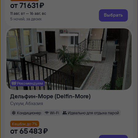
от
71 ⁠631 ⁠₽
11 авг, вт — 16 авг, вс
Выбрать
5 ночей, за двоих
Рекомендуем
Дельфин-Море (Delfin-More)
Сухум, Абхазия
Кондиционер
Wi-Fi
Идеально для отдыха парой
Кешбэк до 7%
от
65 ⁠483 ⁠₽